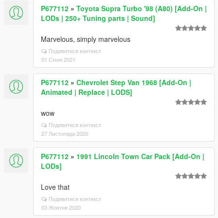
P677112
»
Toyota Supra Turbo '98 (A80) [Add-On |
LODs | 250+ Tuning parts | Sound]
Marvelous, simply marvelous
Подивитися контекст
01 Січня 2021
P677112
»
Chevrolet Step Van 1968 [Add-On |
Animated | Replace | LODS]
wow
Подивитися контекст
27 Листопада 2020
P677112
»
1991 Lincoln Town Car Pack [Add-On |
LODs]
Love that
Подивитися контекст
03 Жовтня 2020