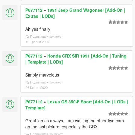
P677112
»
1991 Jeep Grand Wagoneer [Add-On |
Extras | LODs]
Ah yes finally
Подивитися контекст
12 Травня 2020
P677112
»
Honda CRX SiR 1991 [Add-On | Tuning
| Template | LODs]
Simply marvelous
Подивитися контекст
26 Квітня 2020
P677112
»
Lexus GS 350\F Sport [Add-On | LODs |
Template]
Great job as always, I am waiting the other two cars
on the last picture, especially the CRX.
Подивитися контекст