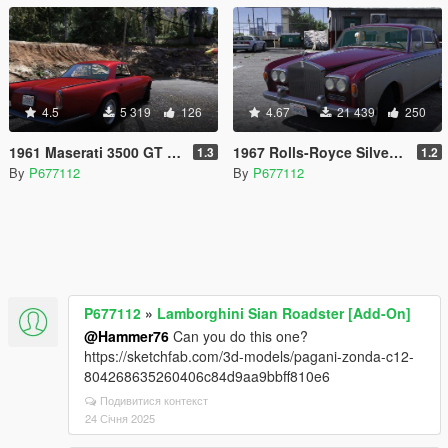
4.5
5 319
126
4.67
21 439
250
1961 Maserati 3500 GT [Add-On]
1967 Rolls-Royce Silver Shadow [Add-On]
1.3
1.2
By
P677112
By
P677112
P677112
»
Lamborghini Sian Roadster [Add-On]
@Hammer76
Can you do this one?
https://sketchfab.com/3d-models/pagani-zonda-c12-
804268635260406c84d9aa9bbff810e6
Подивитися контекст
24 Січня 2025