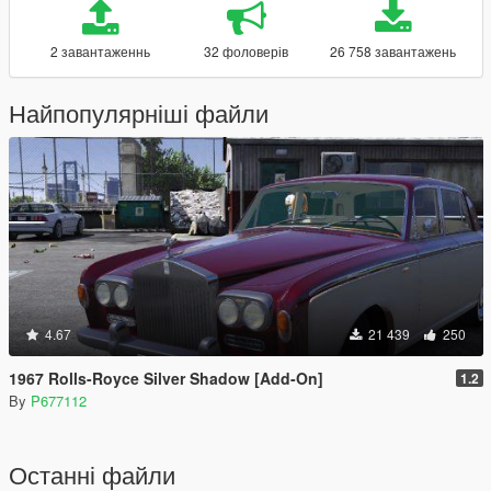
2 завантаженнь
32 фоловерів
26 758 завантажень
Найпопулярніші файли
4.67
21 439
250
1967 Rolls-Royce Silver Shadow [Add-On]
1.2
By
P677112
Останні файли