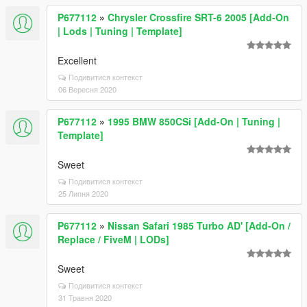
P677112
»
Chrysler Crossfire SRT-6 2005 [Add-On
| Lods | Tuning | Template]
Excellent
Подивитися контекст
06 Вересня 2020
P677112
»
1995 BMW 850CSi [Add-On | Tuning |
Template]
Sweet
Подивитися контекст
25 Липня 2020
P677112
»
Nissan Safari 1985 Turbo AD' [Add-On /
Replace / FiveM | LODs]
Sweet
Подивитися контекст
31 Травня 2020