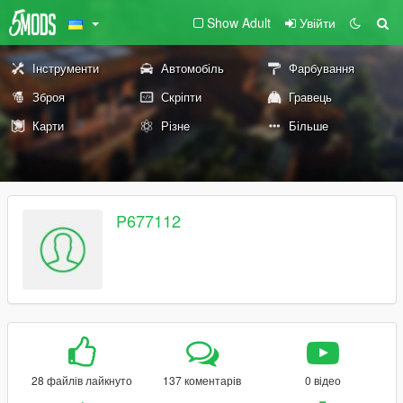
Show Adult
Увійти
Інструменти
Автомобіль
Фарбування
Зброя
Скріпти
Гравець
Карти
Різне
Більше
P677112
28 файлів лайкнуто
137 коментарів
0 відео