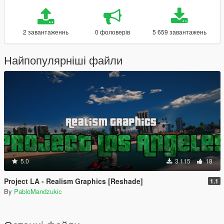
2 завантаженнь
0 фоловерів
5 659 завантажень
Найпопулярніші файли
5.0
3 115
18
Project LA - Realism Graphics [Reshade]
1.1
By
PabloMandzukic