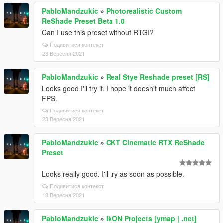
PabloMandzukic
»
Photorealistic Custom
ReShade Preset Beta 1.0
Can I use this preset without RTGI?
Подивитися контекст
23 Вересня 2021
PabloMandzukic
»
Real Stye Reshade preset [RS]
Looks good I'll try it. I hope it doesn't much affect
FPS.
Подивитися контекст
23 Вересня 2021
PabloMandzukic
»
CKT Cinematic RTX ReShade
Preset
Looks really good. I'll try as soon as possible.
Подивитися контекст
18 Вересня 2021
PabloMandzukic
»
ikON Projects [ymap | .net]