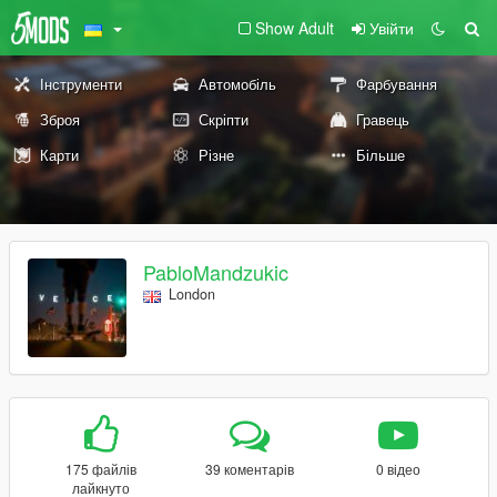
Show Adult
Увійти
Інструменти
Автомобіль
Фарбування
Зброя
Скріпти
Гравець
Карти
Різне
Більше
PabloMandzukic
London
175 файлів
39 коментарів
0 відео
лайкнуто