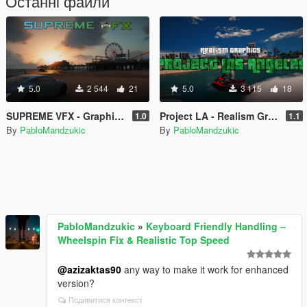
Останні файли
5.0
2 544
21
5.0
3 115
18
SUPREME VFX - Graphics Enhancer
Project LA - Realism Graphics [Reshade]
1.0
1.1
By
PabloMandzukic
By
PabloMandzukic
PabloMandzukic
»
Keyboard Friendly Handling –
Wheelspin Fix & Realistic Top Speed
@azizaktas90
any way to make it work for enhanced
version?
Подивитися контекст