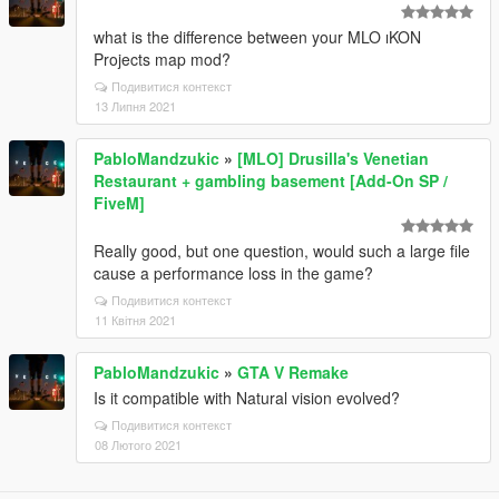
what is the difference between your MLO ıKON
Projects map mod?
Подивитися контекст
13 Липня 2021
PabloMandzukic
»
[MLO] Drusilla's Venetian
Restaurant + gambling basement [Add-On SP /
FiveM]
Really good, but one question, would such a large file
cause a performance loss in the game?
Подивитися контекст
11 Квітня 2021
PabloMandzukic
»
GTA V Remake
Is it compatible with Natural vision evolved?
Подивитися контекст
08 Лютого 2021