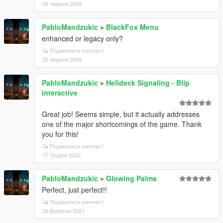
26 Червня 2026
PabloMandzukic
»
BlackFox Menu
enhanced or legacy only?
Подивитися контекст
25 Червня 2026
PabloMandzukic
»
Helideck Signaling - Blip
interactive
Great job! Seems simple, but it actually addresses
one of the major shortcomings of the game. Thank
you for this!
Подивитися контекст
17 Грудня 2022
PabloMandzukic
»
Glowing Palms
Perfect, just perfect!!
Подивитися контекст
26 Вересня 2021