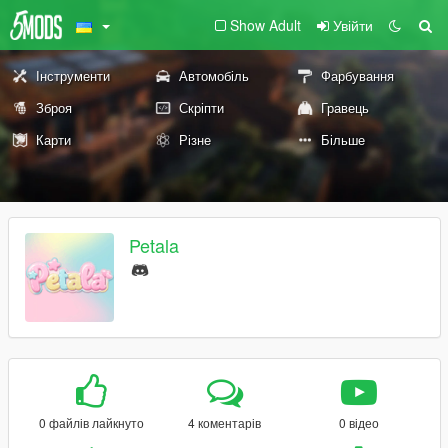
Show Adult
Увійти
Інструменти
Автомобіль
Фарбування
Зброя
Скріпти
Гравець
Карти
Різне
Більше
Petala
0 файлів лайкнуто
4 коментарів
0 відео