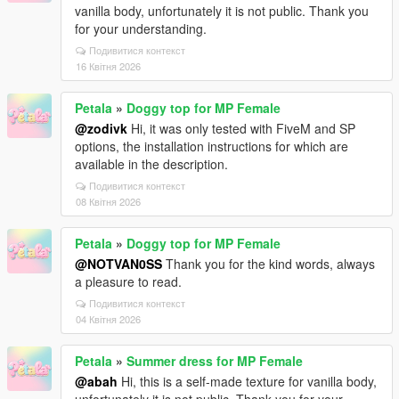
vanilla body, unfortunately it is not public. Thank you
for your understanding.
Подивитися контекст
16 Квітня 2026
Petala
»
Doggy top for MP Female
@zodivk
Hi, it was only tested with FiveM and SP
options, the installation instructions for which are
available in the description.
Подивитися контекст
08 Квітня 2026
Petala
»
Doggy top for MP Female
@NOTVAN0SS
Thank you for the kind words, always
a pleasure to read.
Подивитися контекст
04 Квітня 2026
Petala
»
Summer dress for MP Female
@abah
Hi, this is a self-made texture for vanilla body,