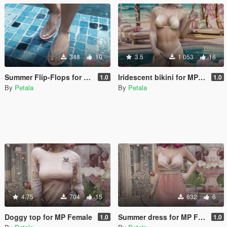
348
10
3.5
1 053
18
Summer Flip-Flops for MP Female
Iridescent bikini for MP Female
1.0
1.0
By
Petala
By
Petala
4.75
704
15
632
6
Doggy top for MP Female
Summer dress for MP Female
1.0
1.0