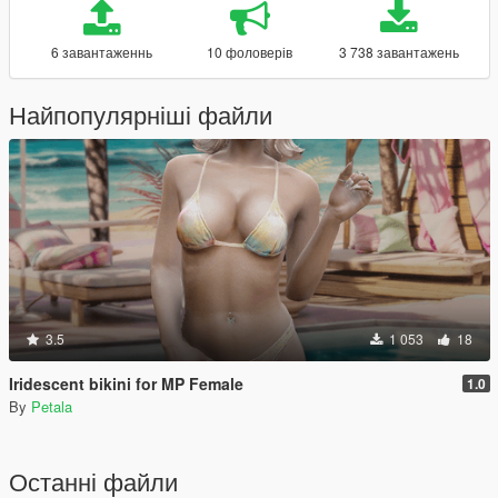
6 завантаженнь
10 фоловерів
3 738 завантажень
Найпопулярніші файли
3.5
1 053
18
Iridescent bikini for MP Female
1.0
By
Petala
Останні файли