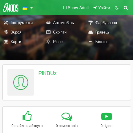
Show Adult
Увійти
Інструменти
Автомобіль
Фарбування
Зброя
Скріпти
Гравець
Карти
Різне
Більше
PiKBUz
0 файлів лайкнуто
0 коментарів
0 відео