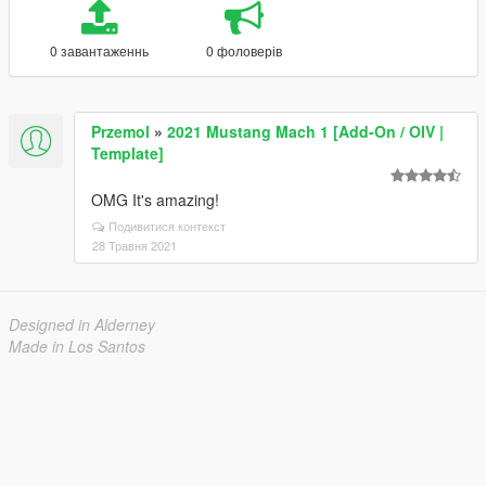
0 завантаженнь
0 фоловерів
Przemol
»
2021 Mustang Mach 1 [Add-On / OIV |
Template]
OMG It's amazing!
Подивитися контекст
28 Травня 2021
Designed in Alderney
Made in Los Santos