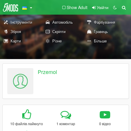
Show Adult
Увійти
Інструменти
Автомобіль
Фарбування
Зброя
Скріпти
Гравець
Карти
Різне
Більше
Przemol
10 файлів лайкнуто
1 коментар
0 відео