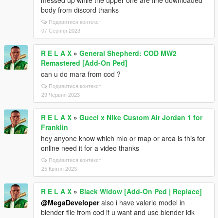
messed up while the upper one are fine downloaded
body from discord thanks
Подивитися контекст
07 Серпня 2023
R E L A X
»
General Shepherd: COD MW2
Remastered [Add-On Ped]
can u do mara from cod ?
Подивитися контекст
29 Червня 2023
R E L A X
»
Gucci x Nike Custom Air Jordan 1 for
Franklin
hey anyone know which mlo or map or area is this for
online need it for a video thanks
Подивитися контекст
25 Квітня 2023
R E L A X
»
Black Widow [Add-On Ped | Replace]
@MegaDeveloper
also i have valerie model in
blender file from cod if u want and use blender idk