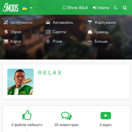
Show Adult
Увійти
Інструменти
Автомобіль
Фарбування
Зброя
Скріпти
Гравець
Карти
Різне
Більше
R E L A X
0 файлів лайкнуто
35 коментарів
0 відео