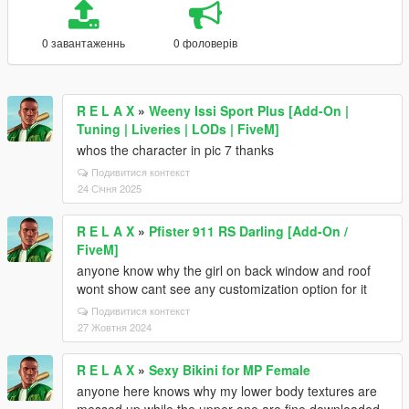
0 завантаженнь
0 фоловерів
R E L A X
»
Weeny Issi Sport Plus [Add-On |
Tuning | Liveries | LODs | FiveM]
whos the character in pic 7 thanks
Подивитися контекст
24 Січня 2025
R E L A X
»
Pfister 911 RS Darling [Add-On /
FiveM]
anyone know why the girl on back window and roof
wont show cant see any customization option for it
Подивитися контекст
27 Жовтня 2024
R E L A X
»
Sexy Bikini for MP Female
anyone here knows why my lower body textures are