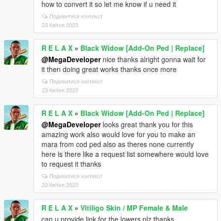
how to convert it so let me know if u need it
Подивитися контекст
23 Квітня 2023
R E L A X
»
Black Widow [Add-On Ped | Replace]
@MegaDeveloper
nice thanks alright gonna wait for
it then doing great works thanks once more
Подивитися контекст
23 Квітня 2023
R E L A X
»
Black Widow [Add-On Ped | Replace]
@MegaDeveloper
looks great thank you for this
amazing work also would love for you to make an
mara from cod ped also as theres none currently
here is there like a request list somewhere would love
to request it thanks
Подивитися контекст
22 Квітня 2023
R E L A X
»
Vitiligo Skin / MP Female & Male
can u provide link for the lowers plz thanks