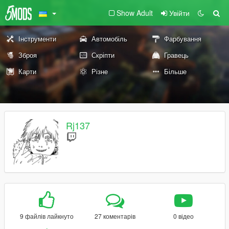
Show Adult
Увійти
Інструменти
Автомобіль
Фарбування
Зброя
Скріпти
Гравець
Карти
Різне
Більше
Rj137
9 файлів лайкнуто
27 коментарів
0 відео