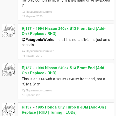
my only complaint is, why is it left hand drive swapped
?
Подивитися контекст
17 Червня 2020
Rj137
»
1994 Nissan 240sx S13 Front End [Add-
On / Replace / RHD]
@PatagoniaWorks
the s14 is not a silvia, its just an s
chassis
Подивитися контекст
16 Травня 2019
Rj137
»
1994 Nissan 240sx S13 Front End [Add-
On / Replace / RHD]
This is an s14 with a 180sx / 240sx front end, not a
"Silvia S13"
Подивитися контекст
16 Травня 2019
Rj137
»
1985 Honda City Turbo II JDM [Add-On |
Replace | RHD | Tuning | LODs]