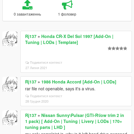
0 завантаженнь
1 фоловер
Rj137
»
Honda CR-X Del Sol 1997 [Add-On |
Tuning | LODs | Template]
Подивитися контекст
27 Липня 2021
Rj137
»
1986 Honda Accord [Add-On | LODs]
rar file not openable, says it's a virus.
Подивитися контекст
28 Грудня 2020
Rj137
»
Nissan Sunny\Pulsar (GTI-R\low trim 2 in
1 pack) [ Add-On | Tuning | Livery | LODs | 170+
tuning parts | LHD ]