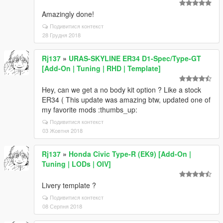
Amazingly done!
Подивитися контекст
28 Грудня 2018
Rj137
»
URAS-SKYLINE ER34 D1-Spec/Type-GT
[Add-On | Tuning | RHD | Template]
Hey, can we get a no body kit option ? Like a stock
ER34 ( This update was amazing btw, updated one of
my favorite mods :thumbs_up:
Подивитися контекст
03 Жовтня 2018
Rj137
»
Honda Civic Type-R (EK9) [Add-On |
Tuning | LODs | OIV]
Livery template ?
Подивитися контекст
08 Серпня 2018