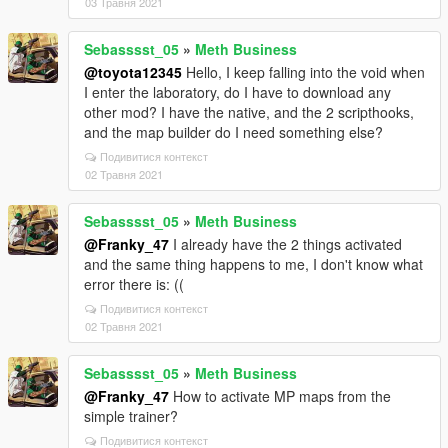
03 Травня 2021
Sebasssst_05
»
Meth Business
@toyota12345
Hello, I keep falling into the void when
I enter the laboratory, do I have to download any
other mod? I have the native, and the 2 scripthooks,
and the map builder do I need something else?
Подивитися контекст
02 Травня 2021
Sebasssst_05
»
Meth Business
@Franky_47
I already have the 2 things activated
and the same thing happens to me, I don't know what
error there is: ((
Подивитися контекст
02 Травня 2021
Sebasssst_05
»
Meth Business
@Franky_47
How to activate MP maps from the
simple trainer?
Подивитися контекст