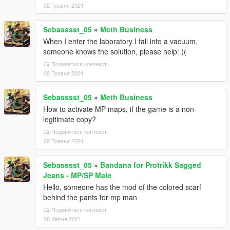
02 Травня 2021
Sebasssst_05
»
Meth Business
When I enter the laboratory I fall into a vacuum,
someone knows the solution, please help: ((
Подивитися контекст
02 Травня 2021
Sebasssst_05
»
Meth Business
How to activate MP maps, if the game is a non-
legitimate copy?
Подивитися контекст
02 Травня 2021
Sebasssst_05
»
Bandana for Protrikk Sagged
Jeans - MP/SP Male
Hello, someone has the mod of the colored scarf
behind the pants for mp man
Подивитися контекст
26 Квітня 2021