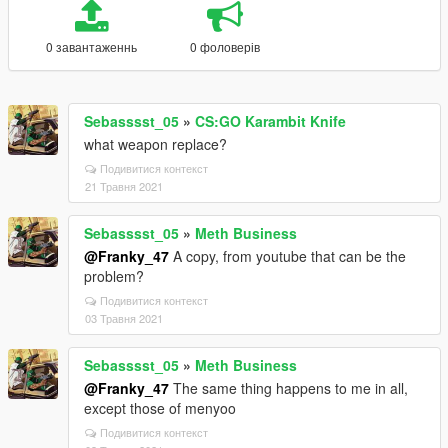
0 завантаженнь
0 фоловерів
Sebasssst_05
»
CS:GO Karambit Knife
what weapon replace?
Подивитися контекст
21 Травня 2021
Sebasssst_05
»
Meth Business
@Franky_47
A copy, from youtube that can be the
problem?
Подивитися контекст
03 Травня 2021
Sebasssst_05
»
Meth Business
@Franky_47
The same thing happens to me in all,
except those of menyoo
Подивитися контекст