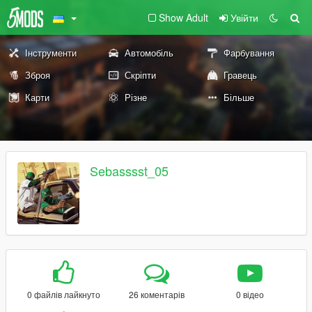
Show Adult
Увійти
Інструменти
Автомобіль
Фарбування
Зброя
Скріпти
Гравець
Карти
Різне
Більше
Sebasssst_05
0 файлів лайкнуто
26 коментарів
0 відео