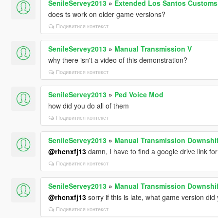
SenileServey2013
»
Extended Los Santos Customs
does ts work on older game versions?
Подивитися контекст
SenileServey2013
»
Manual Transmission V
why there isn't a video of this demonstration?
Подивитися контекст
SenileServey2013
»
Ped Voice Mod
how did you do all of them
Подивитися контекст
SenileServey2013
»
Manual Transmission Downshif
@rhcnxfj13
damn, I have to find a google drive link fo
Подивитися контекст
SenileServey2013
»
Manual Transmission Downshif
@rhcnxfj13
sorry if this is late, what game version d
Подивитися контекст