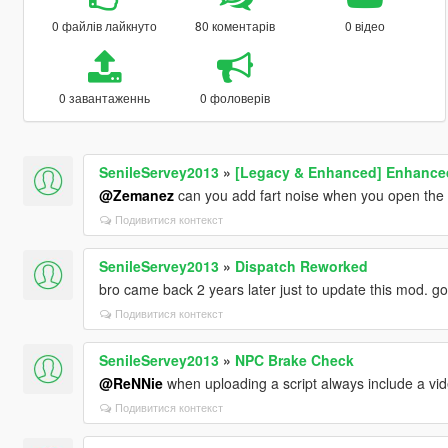
0 файлів лайкнуто
80 коментарів
0 відео
0 завантаженнь
0 фоловерів
SenileServey2013
»
[Legacy & Enhanced] Enhanced
@Zemanez
can you add fart noise when you open the 
Подивитися контекст
SenileServey2013
»
Dispatch Reworked
bro came back 2 years later just to update this mod. g
Подивитися контекст
SenileServey2013
»
NPC Brake Check
@ReNNie
when uploading a script always include a vi
Подивитися контекст