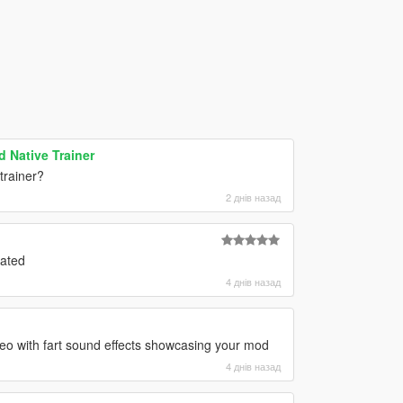
 Native Trainer
trainer?
2 днів назад
oated
4 днів назад
deo with fart sound effects showcasing your mod
4 днів назад