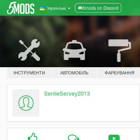
5mods on Discord
Українська
ІНСТРУМЕНТИ
АВТОМОБІЛЬ
ФАРБУВАННЯ
SenileServey2013