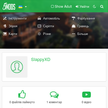
Show Adult
Увійти
Інструменти
Автомобіль
Фарбування
Зброя
Скріпти
Гравець
Карти
Різне
Більше
SlappyXD
0 файлів лайкнуто
1 коментар
0 відео