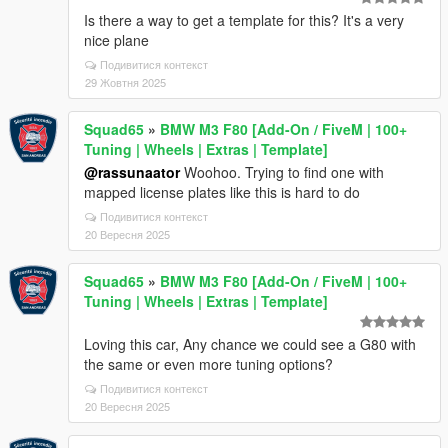
Is there a way to get a template for this? It's a very
nice plane
Подивитися контекст
29 Жовтня 2025
Squad65
»
BMW M3 F80 [Add-On / FiveM | 100+
Tuning | Wheels | Extras | Template]
@rassunaator
Woohoo. Trying to find one with
mapped license plates like this is hard to do
Подивитися контекст
20 Вересня 2025
Squad65
»
BMW M3 F80 [Add-On / FiveM | 100+
Tuning | Wheels | Extras | Template]
Loving this car, Any chance we could see a G80 with
the same or even more tuning options?
Подивитися контекст
20 Вересня 2025