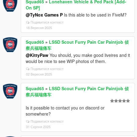
Squad65
»
Lonehaven Vehicle & Ped Pack [Add-
On SP]
@TyNox Games P
Is this able to be used in FiveM?
Подивитися контекст
18 Вересня 2025
Squad65
»
LSSD Scout Furry Pain Car Paintjob 侦
察兵福瑞痛车
@KittyPaw
You should, you make good liveires and it
would be nice to see WIP photos of them.
Подивитися контекст
02 Вересня 2025
Squad65
»
LSSD Scout Furry Pain Car Paintjob 侦
察兵福瑞痛车
Is it possible to contact you on discord or
somewhere?
Подивитися контекст
31 Серпня 2025