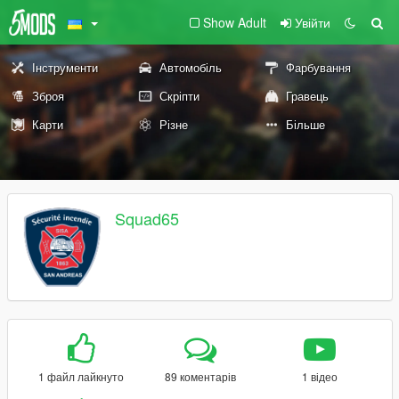
Show Adult
Увійти
Інструменти
Автомобіль
Фарбування
Зброя
Скріпти
Гравець
Карти
Різне
Більше
Squad65
1 файл лайкнуто
89 коментарів
1 відео