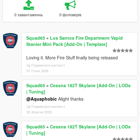
0 завантаженнь
0 фоловерів
Squad65
»
Los Santos Fire Department Vapid
Stanier Mini Pack [Add-On | Template]
Loving it. More Fire Stuff finally being released
Подивитися контекст
01 Січня 2026
Squad65
»
Cessna 182T Skylane [Add-On | LODs
| Tuning]
@Aquaphobic
Alight thanks
Подивитися контекст
30 Жовтня 2025
Squad65
»
Cessna 182T Skylane [Add-On | LODs
| Tuning]