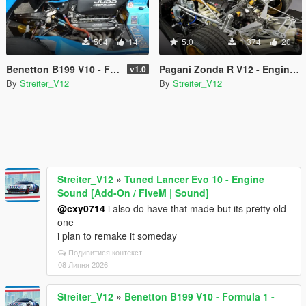
504
14
5.0
1 374
20
Benetton B199 V10 - Formula 1 - Engine Sound [Add-On / FiveM | Sound]
Pagani Zonda R V12 - Engine Sound [Add-On / FiveM | Sound]
v1.0
By
Streiter_V12
By
Streiter_V12
Streiter_V12
»
Tuned Lancer Evo 10 - Engine
Sound [Add-On / FiveM | Sound]
@cxy0714
i also do have that made but its pretty old
one
i plan to remake it someday
Подивитися контекст
08 Липня 2026
Streiter_V12
»
Benetton B199 V10 - Formula 1 -