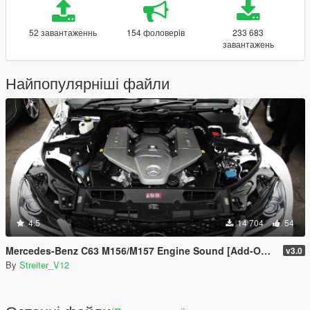
52 завантаженнь
154 фоловерів
233 683
завантажень
Найпопулярніші файли
4.5
14 704
54
Mercedes-Benz C63 M156/M157 Engine Sound [Add-On / FiveM | Sound]
v3.0
By
Streiter_V12