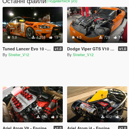
Останні файли
(Подивитися усі)
5.0
1 258
19
4.5
726
14
Tuned Lancer Evo 10 - Engine Sound [Add-On / FiveM | Sound]
Dodge Viper GTS V10 8.4L - Engine Sound [Add-On / FiveM | Sound]
v1.0
v1.0
By
Streiter_V12
By
Streiter_V12
560
8
402
7
Ariel Atom V8 - Engine Sound [Add-On / FiveM | Sound]
Ariel Atom i4 - Engine Sound [Add-On / FiveM | Sound]
v1.0
v1.0