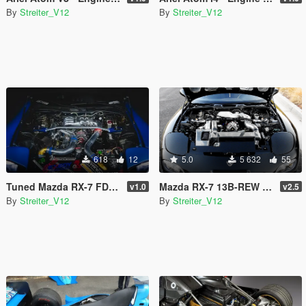
By
Streiter_V12
By
Streiter_V12
618
12
5.0
5 632
55
Tuned Mazda RX-7 FD Engine Sound [Add-On / FiveM | Sound]
Mazda RX-7 13B-REW Engine Sound [Add-On / FiveM | Sound]
v1.0
v2.5
By
Streiter_V12
By
Streiter_V12