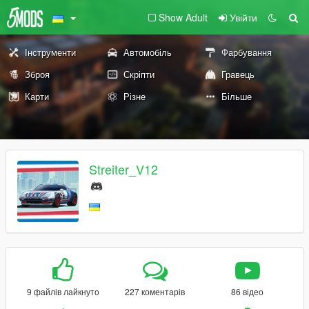
Show Adult
Увійти
Інструменти
Автомобіль
Фарбування
Зброя
Скріпти
Гравець
Карти
Різне
Більше
Streiter_V12
9 файлів лайкнуто
227 коментарів
86 відео