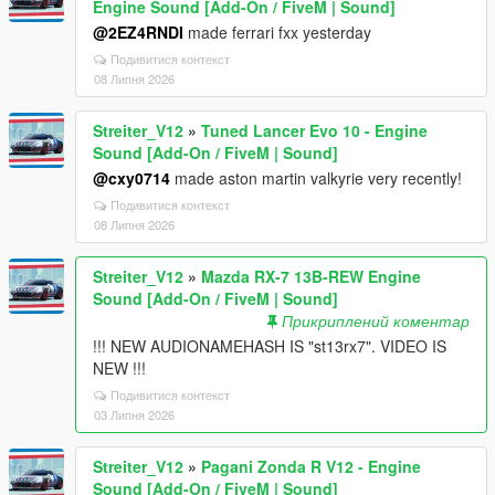
Engine Sound [Add-On / FiveM | Sound]
@2EZ4RNDI
made ferrari fxx yesterday
Подивитися контекст
08 Липня 2026
Streiter_V12
»
Tuned Lancer Evo 10 - Engine
Sound [Add-On / FiveM | Sound]
@cxy0714
made aston martin valkyrie very recently!
Подивитися контекст
08 Липня 2026
Streiter_V12
»
Mazda RX-7 13B-REW Engine
Sound [Add-On / FiveM | Sound]
Прикриплений коментар
!!! NEW AUDIONAMEHASH IS "st13rx7". VIDEO IS
NEW !!!
Подивитися контекст
03 Липня 2026
Streiter_V12
»
Pagani Zonda R V12 - Engine
Sound [Add-On / FiveM | Sound]