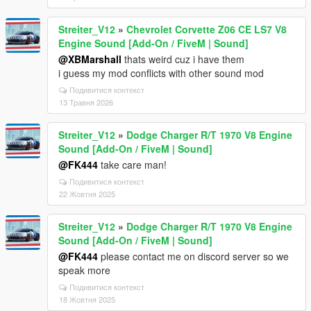
Streiter_V12
»
Chevrolet Corvette Z06 CE LS7 V8
Engine Sound [Add-On / FiveM | Sound]
@XBMarshall
thats weird cuz i have them
i guess my mod conflicts with other sound mod
Подивитися контекст
13 Травня 2026
Streiter_V12
»
Dodge Charger R/T 1970 V8 Engine
Sound [Add-On / FiveM | Sound]
@FK444
take care man!
Подивитися контекст
22 Жовтня 2025
Streiter_V12
»
Dodge Charger R/T 1970 V8 Engine
Sound [Add-On / FiveM | Sound]
@FK444
please contact me on discord server so we
speak more
Подивитися контекст
18 Жовтня 2025