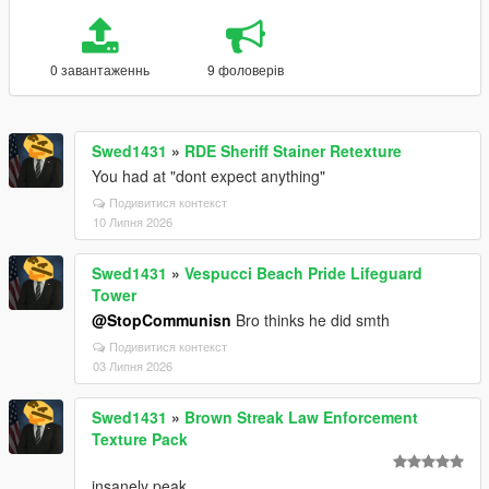
0 завантаженнь
9 фоловерів
Swed1431
»
RDE Sheriff Stainer Retexture
You had at "dont expect anything"
Подивитися контекст
10 Липня 2026
Swed1431
»
Vespucci Beach Pride Lifeguard
Tower
@StopCommunisn
Bro thinks he did smth
Подивитися контекст
03 Липня 2026
Swed1431
»
Brown Streak Law Enforcement
Texture Pack
insanely peak