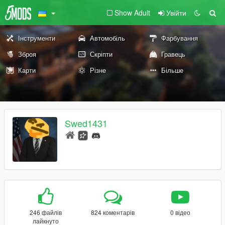
Show Adult
Увійти
Інструменти
Автомобіль
Фарбування
Зброя
Скріпти
Гравець
Карти
Різне
Більше
Swed1431
246 файлів
824 коментарів
0 відео
лайкнуто