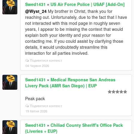
Swed1431
»
US Air Force Police | USAF [Add-On]
@Wyst_24
My brother in Christ, thank you for
reaching out. Unfortunately, due to the fact that I have
not interacted with this mod page in roughly seven
years, I appear to be missing the context that would
explain both your identity and your reason for
contacting me. If you could assist by clarifying those
details, it would undoubtedly streamline this
interaction for all parties involved.
Подивитися контекст
04 Червня 2026
Swed1431
»
Medical Response San Andreas
Livery Pack (AMR San Diego) | EUP
Peak pack
Подивитися контекст
19 Квітня 2026
Swed1431
»
Chiliad County Sheriff's Office Pack
(Liveries + EUP)