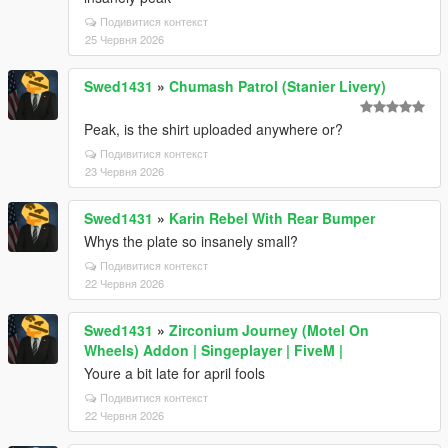
Подивитися контекст
25 Червня 2026
Swed1431
»
Chumash Patrol (Stanier Livery)
Peak, is the shirt uploaded anywhere or?
Подивитися контекст
23 Червня 2026
Swed1431
»
Karin Rebel With Rear Bumper
Whys the plate so insanely small?
Подивитися контекст
22 Червня 2026
Swed1431
»
Zirconium Journey (Motel On
Wheels) Addon | Singeplayer | FiveM |
Youre a bit late for april fools
Подивитися контекст
22 Червня 2026