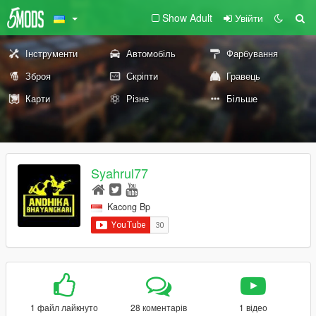
Show Adult
Увійти
Інструменти
Автомобіль
Фарбування
Зброя
Скріпти
Гравець
Карти
Різне
Більше
Syahrul77
Kacong Bp
1 файл лайкнуто
28 коментарів
1 відео