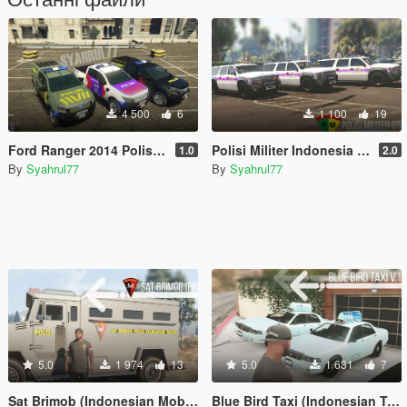
4 500
6
1 100
19
Ford Ranger 2014 Polisi Indonesia
Polisi Militer Indonesia (PM)
1.0
2.0
By
Syahrul77
By
Syahrul77
5.0
1 974
13
5.0
1 631
7
Sat Brimob (Indonesian Mobile Brigade) Skin for Riot
Blue Bird Taxi (Indonesian Taxi)