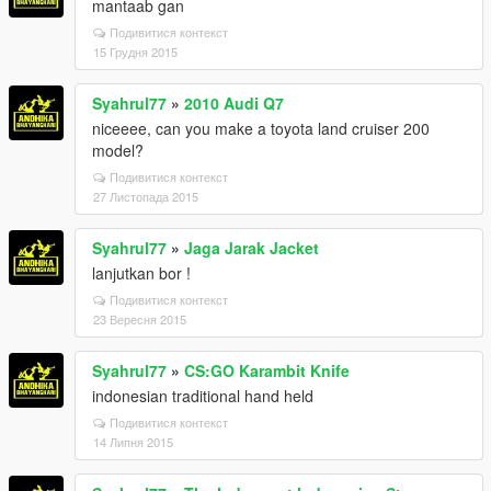
mantaab gan
Подивитися контекст
15 Грудня 2015
Syahrul77
»
2010 Audi Q7
niceeee, can you make a toyota land cruiser 200
model?
Подивитися контекст
27 Листопада 2015
Syahrul77
»
Jaga Jarak Jacket
lanjutkan bor !
Подивитися контекст
23 Вересня 2015
Syahrul77
»
CS:GO Karambit Knife
indonesian traditional hand held
Подивитися контекст
14 Липня 2015