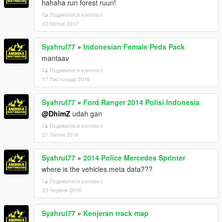
hahaha run forest ruun!
Подивитися контекст
03 Квітня 2017
Syahrul77
»
Indonesian Female Peds Pack
mantaav
Подивитися контекст
17 Листопада 2016
Syahrul77
»
Ford Ranger 2014 Polisi Indonesia
@DhimZ
udah gan
Подивитися контекст
21 Липня 2016
Syahrul77
»
2014 Police Mercedes Sprinter
where is the vehicles.meta data???
Подивитися контекст
23 Червня 2016
Syahrul77
»
Kenjeran track map