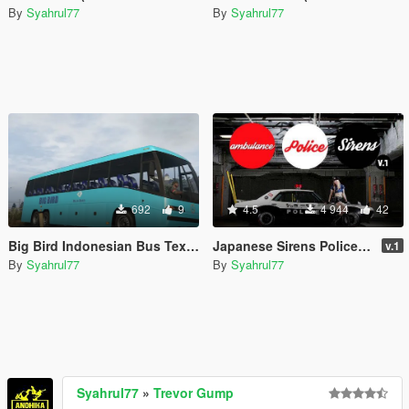
By
Syahrul77
By
Syahrul77
692
9
4.5
4 944
42
Big Bird Indonesian Bus Textures
Japanese Sirens Police and Ambulance
v.1
By
Syahrul77
By
Syahrul77
Syahrul77
»
Trevor Gump