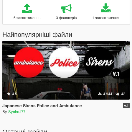
6 завантаженнь
3 фоловерів
1 завантаження
Найпопулярніші файли
4.5
4 944
42
Japanese Sirens Police and Ambulance
v.1
By
Syahrul77
Останні файли