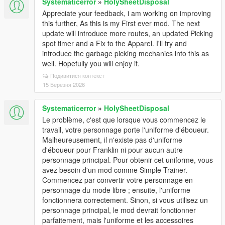
Systematicerror
»
HolySheetDisposal
Appreciate your feedback, i am working on improving
this further, As this is my First ever mod. The next
update will introduce more routes, an updated Picking
spot timer and a Fix to the Apparel. I'll try and
introduce the garbage picking mechanics into this as
well. Hopefully you will enjoy it.
Подивитися контекст
15 Березня 2026
Systematicerror
»
HolySheetDisposal
Le problème, c'est que lorsque vous commencez le
travail, votre personnage porte l'uniforme d'éboueur.
Malheureusement, il n'existe pas d'uniforme
d'éboueur pour Franklin ni pour aucun autre
personnage principal. Pour obtenir cet uniforme, vous
avez besoin d'un mod comme Simple Trainer.
Commencez par convertir votre personnage en
personnage du mode libre ; ensuite, l'uniforme
fonctionnera correctement. Sinon, si vous utilisez un
personnage principal, le mod devrait fonctionner
parfaitement, mais l'uniforme et les accessoires