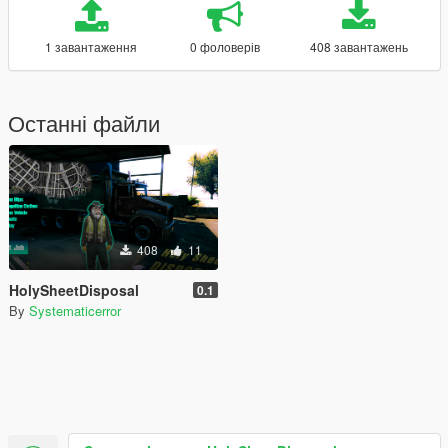
1 завантаження
0 фоловерів
408 завантажень
Останні файли
408
11
HolySheetDisposal
0.1
By
Systematicerror