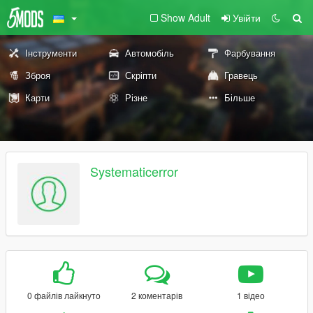
Show Adult
Увійти
Інструменти
Автомобіль
Фарбування
Зброя
Скріпти
Гравець
Карти
Різне
Більше
Systematicerror
0 файлів лайкнуто
2 коментарів
1 відео