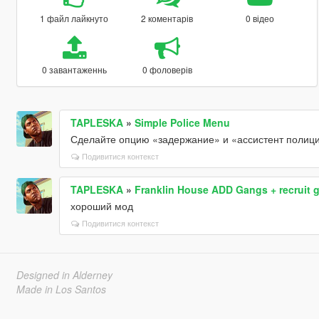
1 файл лайкнуто
2 коментарів
0 відео
0 завантаженнь
0 фоловерів
TAPLESKA
»
Simple Police Menu
Сделайте опцию «задержание» и «ассистент полици
Подивитися контекст
TAPLESKA
»
Franklin House ADD Gangs + recruit 
хороший мод
Подивитися контекст
Designed in Alderney
Made in Los Santos