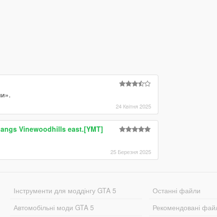
и».
24 Квітня 2025
gangs Vinewoodhills east.[YMT]
25 Березня 2025
Інструменти для моддінгу GTA 5
Останні файли
Автомобільні моди GTA 5
Рекомендовані фай