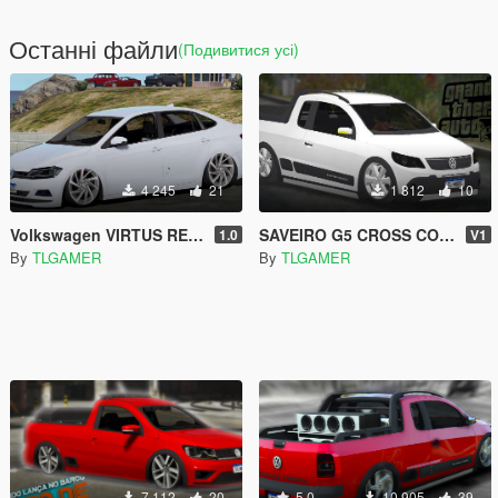
Останні файли
(Подивитися усі)
4 245
21
1 812
10
Volkswagen VIRTUS REBAIXADO COM ARO 20 ( REPLACE )
SAVEIRO G5 CROSS COM RODA DA MITSUBISHI
1.0
V1
By
TLGAMER
By
TLGAMER
7 112
20
5.0
10 905
39