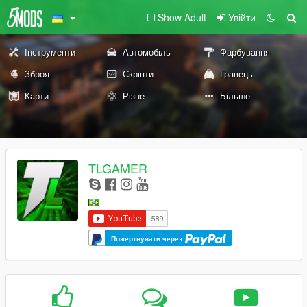
Show Adult
Увійти
Інструменти
Автомобіль
Фарбування
Зброя
Скріпти
Гравець
Карти
Різне
Більше
TLGAMER
Пожертвувати через