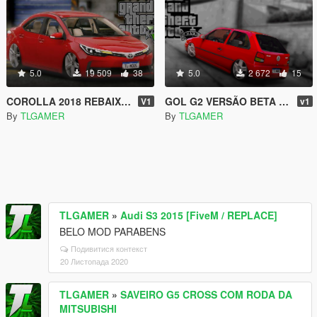
5.0
19 509
38
5.0
2 672
15
COROLLA 2018 REBAIXADO [REPLACE]
GOL G2 VERSÃO BETA + RODA CONCEPT
V1
v1
By
TLGAMER
By
TLGAMER
TLGAMER
»
Audi S3 2015 [FiveM / REPLACE]
BELO MOD PARABENS
Подивитися контекст
20 Листопада 2020
TLGAMER
»
SAVEIRO G5 CROSS COM RODA DA
MITSUBISHI