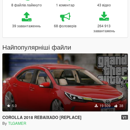
8 файлів лайкнуто
1 коментар
43 відео
39 завантаженнь
68 фоловерів
264 913
завантажень
Найпопулярніші файли
5.0
19 509
38
COROLLA 2018 REBAIXADO [REPLACE]
V1
By
TLGAMER