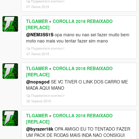
Подивитися контекст
07 Липня 2019
TLGAMER
»
COROLLA 2018 REBAIXADO
[REPLACE]
@NEM3SS1S
opa mano eu nao sei fazer muito bem
moto nao mais vou tentar fazer sim mano
Подивитися контекст
07 Липня 2019
TLGAMER
»
COROLLA 2018 REBAIXADO
[REPLACE]
@nopsgod
SE VC TIVER O LINK DOS CARRO ME
MADA AQUI MANO
Подивитися контекст
26 Червня 2019
TLGAMER
»
COROLLA 2018 REBAIXADO
[REPLACE]
@byrazer18k
OPA AMIGO EU TO TENTADO FAZER
UM PACK DE RODAS MAIS INDA NAO CONSIGUI