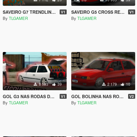
SAVEIRO G7 TRENDLINE - REBAIXADA COM SOM - ( REPLACE )
SAVEIRO G5 CROSS REBAIXADA COM SOM
V1
V1
By
TLGAMER
By
TLGAMER
8 083
39
2 179
10
GOL G3 NAS RODAS DO GOL RALLYE COM SOM [REPLACE]
GOL BOLINHA NAS RODAS BANANINHA 18 [REPLACE]
V1
V2
By
TLGAMER
By
TLGAMER