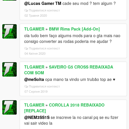
@Lucas Gamer TM
cade seu mod ? tem algum ?
Подивитися контекст
02 Травня 2020
TLGAMER
»
BMW Rims Pack [Add-On]
ola tudo bem faço algums mods para o gta mais nao
consigo converter as rodas poderia me ajudar ?
Подивитися контекст
04 Квітня 2020
TLGAMER
»
SAVEIRO G5 CROSS REBAIXADA
COM SOM
@meSolta
opa mano ta vindo um trubão top ae ♥
Подивитися контекст
07 Серпня 2019
TLGAMER
»
COROLLA 2018 REBAIXADO
[REPLACE]
@NEM3SS1S
se inscreve la no canal pq se eu fizer
vai sair video la