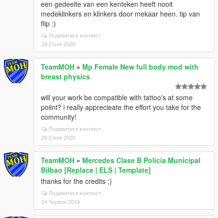
een gedeelte van een kenteken heeft nooit
medeklinkers en klinkers door mekaar heen. tip van
flip :)
Подивитися контекст
28 Січня 2020
TeamMOH
»
Mp Female New full body mod with
breast physics
will your work be compatible with tattoo's at some
poiint? i really apprecieate the effort you take for the
community!
Подивитися контекст
26 Січня 2020
TeamMOH
»
Mercedes Clase B Policia Municipal
Bilbao [Replace | ELS | Template]
thanks for the credits ;)
Подивитися контекст
24 Червня 2019