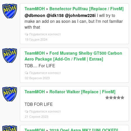
TeamMOH
»
Benefector Pullfrau [Replace / FiveM]
@dbmoon
@idk158
@johnbmw228i
I will try to
make an add on as soon as I can, but I'm not familiar
with that
Подивитися контекст
19 Грудня 2024
TeamMOH
»
Ford Mustang Shelby GT500 Carbon
Aero Package [Add-On / FiveM | Extras]
TDB.... For LIFE
Подивитися контекст
02 Вересня 2023
TeamMOH
»
Rollator Walker [Replace | FiveM]
TDB FOR LIFE
Подивитися контекст
21 Серпня 2023
TeamMOH
»
2019 Opel Astra MK7 [UNLOCKED]