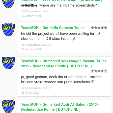
@ReNNie
, where are the ingame screenshots?
Подивитися контекст
06 Лютого 2021
TeamMOH
»
Dethleffs Caravan Trailer
he did the project we all have been waiting for! :D
nice job man!! :D 5 stars instantly!
Подивитися контекст
31 Серпня 2020
TeamMOH
»
Unmarked Volkswagen Passat R-Line
2015 - Nederlandse Politie [ DUTCH / NL ]
ja, goed gedaan, denk dat er een hoop autistische
breinen vrolijk worden van juiste kentekens :D
Подивитися контекст
28 Січня 2020
TeamMOH
»
Unmarked Audi A6 Saloon 2013 -
Nederlandse Politie [ DUTCH / NL ]