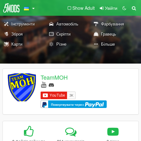
Show Adult
Увійти
Інструменти
Автомобіль
Фарбування
Зброя
Скріпти
Гравець
Карти
Різне
Більше
TeamMOH
Пожертвувати через