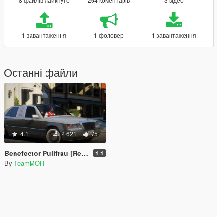
8 файлів лайкнуто
264 коментарів
3 відео
1 завантаження
1 фоловер
1 завантаження
Останні файли
4.1
2 621
75
Benefector Pullfrau [Replace / FiveM]
1.1
By
TeamMOH