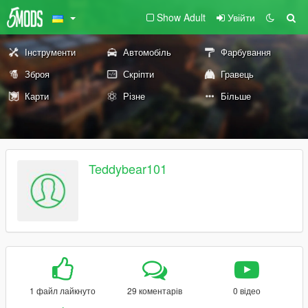
Show Adult
Увійти
Інструменти
Автомобіль
Фарбування
Зброя
Скріпти
Гравець
Карти
Різне
Більше
Teddybear101
1 файл лайкнуто
29 коментарів
0 відео