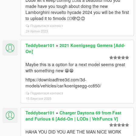
Dude let it keep coming 👍🏻its a beautiful mod you
made have you tough about doing the new
Lamborghini revuelto hycade 2024 you will be the first
to upload it to 5mods 👍🏻🫣😊😊
Подивитися контекст
24 Квітня 2023
Teddybear101
»
2021 Koenigsegg Gemera [Add-
On]
Maybe this is a option for a next model seems great
with something new 😁😁
https://downloadfree3d.com/3d-
models/vehicles/car/koenigsegg-cc850/
Подивитися контекст
15 Березня 2023
Teddybear101
»
Charger Daytona 69 from Fast
and Furious 6 [Add-On | LODs | VehFuncs V]
HAHA YOU DID YOU ARE THE MAN NICE WORK