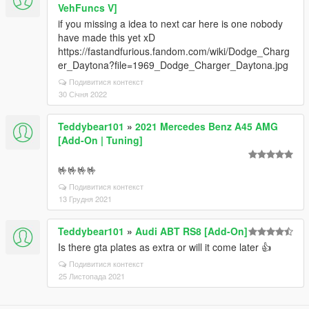
VehFuncs V]
if you missing a idea to next car here is one nobody
have made this yet xD
https://fastandfurious.fandom.com/wiki/Dodge_Charg
er_Daytona?file=1969_Dodge_Charger_Daytona.jpg
Подивитися контекст
30 Січня 2022
Teddybear101
»
2021 Mercedes Benz A45 AMG
[Add-On | Tuning]
🤟🤟🤟🤟
Подивитися контекст
13 Грудня 2021
Teddybear101
»
Audi ABT RS8 [Add-On]
Is there gta plates as extra or will it come later 👍
Подивитися контекст
25 Листопада 2021