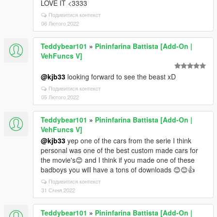
LOVE IT <3333
Подивитися контекст
06 Лютого 2022
Teddybear101
»
Pininfarina Battista [Add-On |
VehFuncs V]
@kjb33
looking forward to see the beast xD
Подивитися контекст
05 Лютого 2022
Teddybear101
»
Pininfarina Battista [Add-On |
VehFuncs V]
@kjb33
yep one of the cars from the serie I think
personal was one of the best custom made cars for
the movie's😊 and I think if you made one of these
badboys you will have a tons of downloads 😊😊👍
Подивитися контекст
31 Січня 2022
Teddybear101
»
Pininfarina Battista [Add-On |