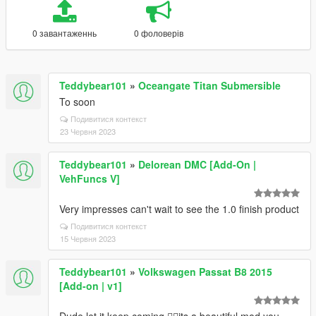
0 завантаженнь
0 фоловерів
Teddybear101
»
Oceangate Titan Submersible
To soon
Подивитися контекст
23 Червня 2023
Teddybear101
»
Delorean DMC [Add-On |
VehFuncs V]
Very impresses can't wait to see the 1.0 finish product
Подивитися контекст
15 Червня 2023
Teddybear101
»
Volkswagen Passat B8 2015
[Add-on | v1]