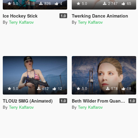
5.0
826
4
5.0
2 747
65
Ice Hockey Stick
Twerking Dance Animation
1.0
By
Terry Kaffarov
By
Terry Kaffarov
5.0
612
12
5.0
578
18
TLOU2 SMG (Animated)
Beth Wilder From Quantum Break [Add-On Ped]
1.0
1.0
By
Terry Kaffarov
By
Terry Kaffarov