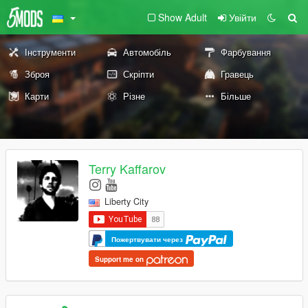
Show Adult
Увійти
Інструменти
Автомобіль
Фарбування
Зброя
Скріпти
Гравець
Карти
Різне
Більше
Terry Kaffarov
Liberty City
Пожертвувати через
Support me on