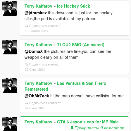
Terry Kaffarov
»
Ice Hockey Stick
@jdramirez
this download is just for the hockey
stick,the ped is available at my patreon
Подивитися контекст
13 Лютого 2025
Terry Kaffarov
»
TLOU2 SMG (Animated)
@DomaX
the pictures are fine,you can see the
weapon clearly on all of them
Подивитися контекст
29 Січня 2024
Terry Kaffarov
»
Las Ventura & San Fierro
Remastered
@OhMrZack
hi,the map doesn't have collision for me
Подивитися контекст
02 Січня 2023
Terry Kaffarov
»
GTA 6 Jason's cap for MP Male
Прикриплений коментар