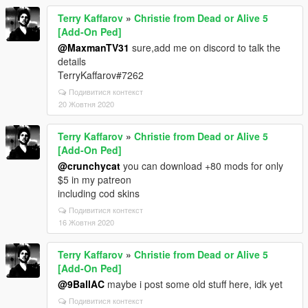
Terry Kaffarov
»
Christie from Dead or Alive 5
[Add-On Ped]
@MaxmanTV31
sure,add me on discord to talk the
details
TerryKaffarov#7262
Подивитися контекст
20 Жовтня 2020
Terry Kaffarov
»
Christie from Dead or Alive 5
[Add-On Ped]
@crunchycat
you can download +80 mods for only
$5 in my patreon
including cod skins
Подивитися контекст
16 Жовтня 2020
Terry Kaffarov
»
Christie from Dead or Alive 5
[Add-On Ped]
@9BallAC
maybe i post some old stuff here, idk yet
Подивитися контекст