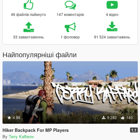
46 файлів лайкнуто
147 коментарів
4 відео
33 завантаженнь
1 фоловер
91 524 завантажень
Найпопулярніші файли
4.98
9 282
140
Hiker Backpack For MP Players
1.1
By
Terry Kaffarov