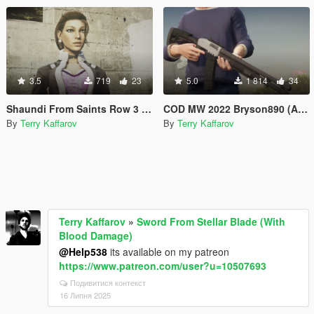
3.5
719
23
5.0
1 814
34
Shaundi From Saints Row 3 [Add-On Ped]
COD MW 2022 Bryson890 (ANIMATED)
By
Terry Kaffarov
By
Terry Kaffarov
Terry Kaffarov
»
Sword From Stellar Blade (With
Blood Damage)
@Help538
its available on my patreon
https://www.patreon.com/user?u=10507693
Подивитися контекст
16 Липня 2025