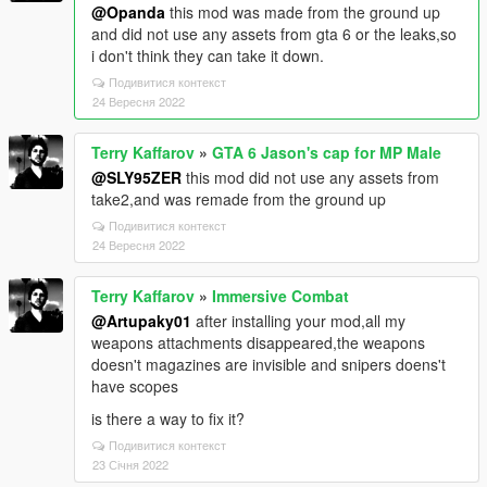
@Opanda
this mod was made from the ground up
and did not use any assets from gta 6 or the leaks,so
i don't think they can take it down.
Подивитися контекст
24 Вересня 2022
Terry Kaffarov
»
GTA 6 Jason's cap for MP Male
@SLY95ZER
this mod did not use any assets from
take2,and was remade from the ground up
Подивитися контекст
24 Вересня 2022
Terry Kaffarov
»
Immersive Combat
@Artupaky01
after installing your mod,all my
weapons attachments disappeared,the weapons
doesn't magazines are invisible and snipers doens't
have scopes
is there a way to fix it?
Подивитися контекст
23 Січня 2022