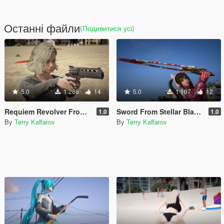
Останні файли
(Подивитися усі)
5.0
1 286
14
5.0
1 107
12
Requiem Revolver From Resident Evil 9
Sword From Stellar Blade (With Blood Damage)
1.0
1.0
By
Terry Kaffarov
By
Terry Kaffarov