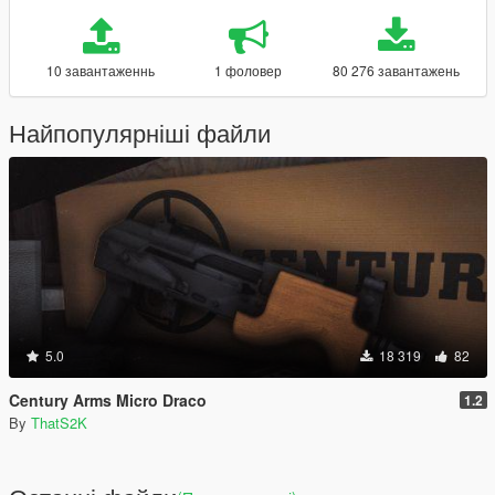
10 завантаженнь
1 фоловер
80 276 завантажень
Найпопулярніші файли
5.0
18 319
82
Century Arms Micro Draco
1.2
By
ThatS2K