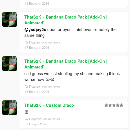
19 Березня 2026
ThatS2K
»
Bandana Draco Pack [Add-On |
Animated]
@ysdjay2x
open ur eyes it aint even remotely the
same thing
Подивитися контекст
17 Березня 2026
ThatS2K
»
Bandana Draco Pack [Add-On |
Animated]
so i guess we just stealing my shi and making it look
worse now 😭😭
Подивитися контекст
15 Березня 2026
ThatS2K
»
Custom Draco
👏
Подивитися контекст
02 Грудня 2025