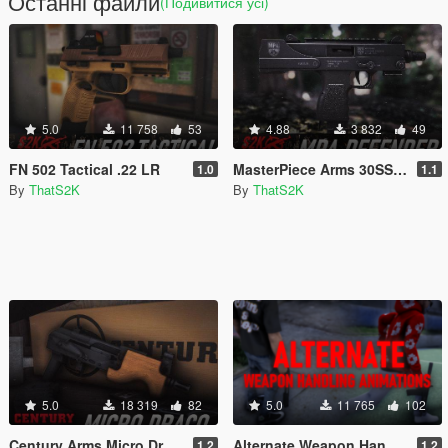
Останні файли
(Подивитися усі)
5.0
11 758
53
4.88
3 832
49
FN 502 Tactical .22 LR
MasterPiece Arms 30SST Defender
1.0
1.1
By
ThatS2K
By
ThatS2K
5.0
18 319
82
5.0
11 765
102
Century Arms Micro Draco
Alternate Weapon Handling Animations
1.2
1.2