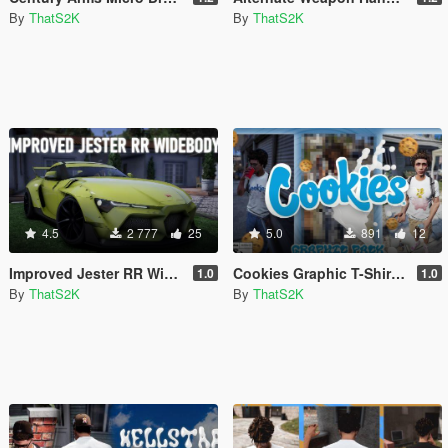
By
ThatS2K
By
ThatS2K
4.5
2 777
25
5.0
891
12
Improved Jester RR Widebody [Replace]
Cookies Graphic T-Shirt Pack for MP Male
1.0
1.0
By
ThatS2K
By
ThatS2K