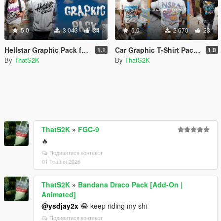
5.0
3 043
34
5.0
2 670
23
Hellstar Graphic Pack for MP Male
Car Graphic T-Shirt Pack for MP Male
1.1
1.0
By
ThatS2K
By
ThatS2K
ThatS2K
»
FGC-9
🔥
Подивитися контекст
01 Травня 2026
ThatS2K
»
Bandana Draco Pack [Add-On |
Animated]
@ysdjay2x
😂 keep riding my shi
Подивитися контекст