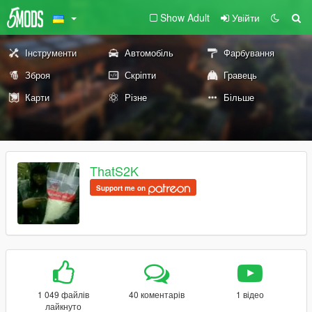
Show Adult
Увійти
Інструменти
Автомобіль
Фарбування
Зброя
Скріпти
Гравець
Карти
Різне
Більше
ThatS2K
Support me on
1 049 файлів
40 коментарів
1 відео
лайкнуто