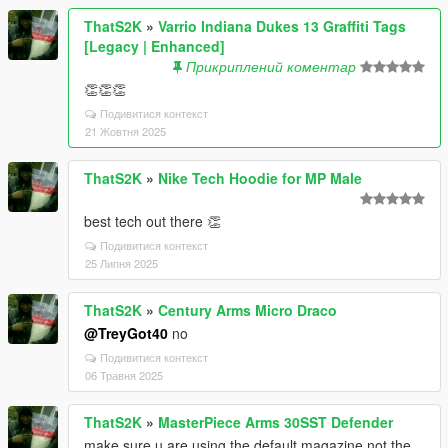
ThatS2K
»
Varrio Indiana Dukes 13 Graffiti Tags
[Legacy | Enhanced]
Прикриплений коментар
👏👏👏
Подивитися контекст
21 Жовтня 2025
ThatS2K
»
Nike Tech Hoodie for MP Male
best tech out there 👏
Подивитися контекст
25 Липня 2025
ThatS2K
»
Century Arms Micro Draco
@TreyGot40
no
Подивитися контекст
06 Травня 2025
ThatS2K
»
MasterPiece Arms 30SST Defender
make sure u are using the default magazine not the