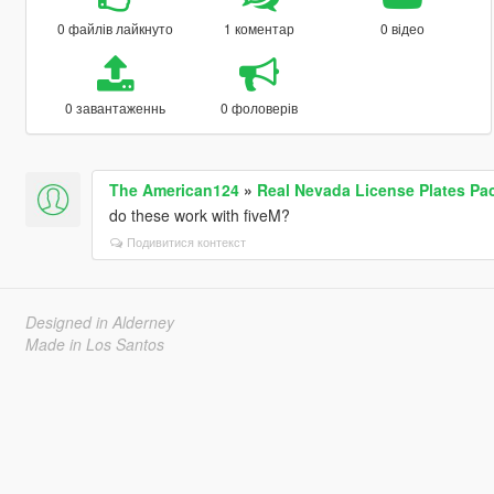
0 файлів лайкнуто
1 коментар
0 відео
0 завантаженнь
0 фоловерів
The American124
»
Real Nevada License Plates Pa
do these work with fiveM?
Подивитися контекст
Designed in Alderney
Made in Los Santos