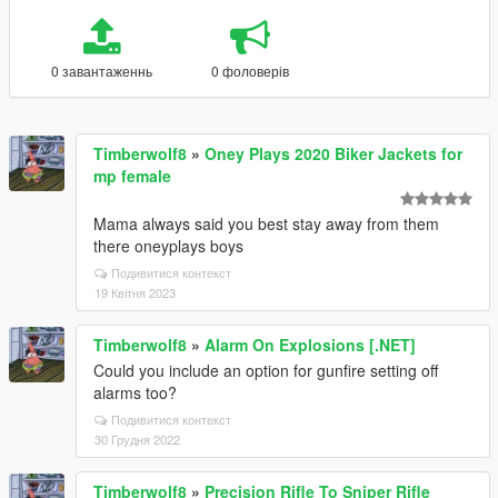
0 завантаженнь
0 фоловерів
Timberwolf8
»
Oney Plays 2020 Biker Jackets for
mp female
Mama always said you best stay away from them
there oneyplays boys
Подивитися контекст
19 Квітня 2023
Timberwolf8
»
Alarm On Explosions [.NET]
Could you include an option for gunfire setting off
alarms too?
Подивитися контекст
30 Грудня 2022
Timberwolf8
»
Precision Rifle To Sniper Rifle