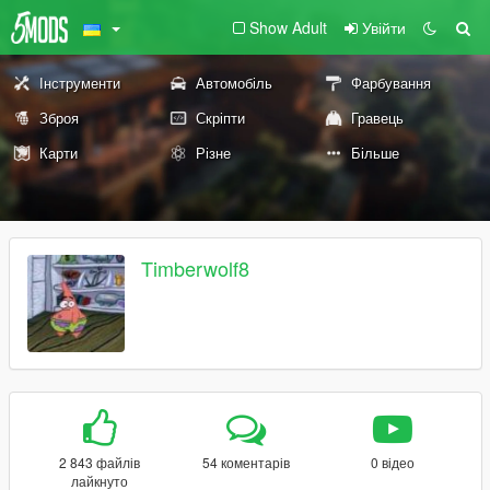
Show Adult
Увійти
Інструменти
Автомобіль
Фарбування
Зброя
Скріпти
Гравець
Карти
Різне
Більше
Timberwolf8
2 843 файлів
54 коментарів
0 відео
лайкнуто