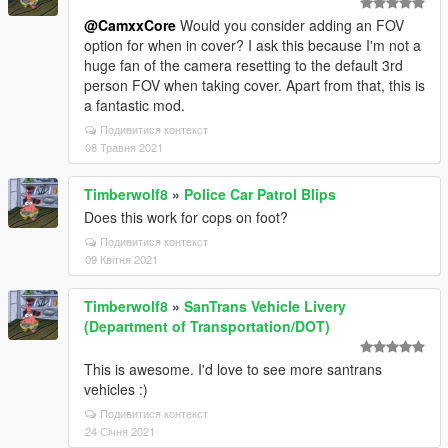
@CamxxCore
Would you consider adding an FOV
option for when in cover? I ask this because I'm not a
huge fan of the camera resetting to the default 3rd
person FOV when taking cover. Apart from that, this is
a fantastic mod.
Подивитися контекст
08 Травня 2021
Timberwolf8
»
Police Car Patrol Blips
Does this work for cops on foot?
Подивитися контекст
09 Квітня 2021
Timberwolf8
»
SanTrans Vehicle Livery
(Department of Transportation/DOT)
This is awesome. I'd love to see more santrans
vehicles :)
Подивитися контекст
24 Січня 2021