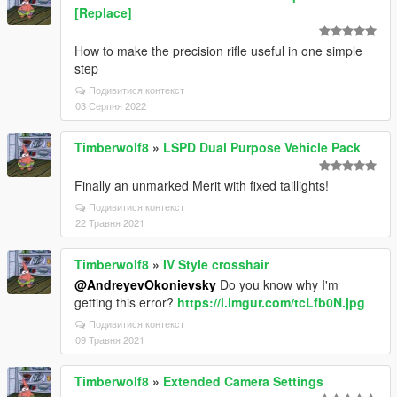
[Replace]
How to make the precision rifle useful in one simple
step
Подивитися контекст
03 Серпня 2022
Timberwolf8
»
LSPD Dual Purpose Vehicle Pack
Finally an unmarked Merit with fixed taillights!
Подивитися контекст
22 Травня 2021
Timberwolf8
»
IV Style crosshair
@AndreyevOkonievsky
Do you know why I'm
getting this error?
https://i.imgur.com/tcLfb0N.jpg
Подивитися контекст
09 Травня 2021
Timberwolf8
»
Extended Camera Settings