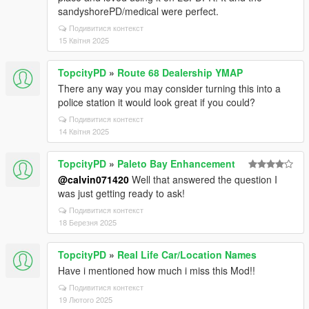
sandyshorePD/medical were perfect.
Подивитися контекст
15 Квітня 2025
TopcityPD
»
Route 68 Dealership YMAP
There any way you may consider turning this into a
police station it would look great if you could?
Подивитися контекст
14 Квітня 2025
TopcityPD
»
Paleto Bay Enhancement
@calvin071420
Well that answered the question I
was just getting ready to ask!
Подивитися контекст
18 Березня 2025
TopcityPD
»
Real Life Car/Location Names
Have i mentioned how much i miss this Mod!!
Подивитися контекст
19 Лютого 2025