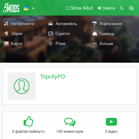
Show Adult
Увійти
Інструменти
Автомобіль
Фарбування
Зброя
Скріпти
Гравець
Карти
Різне
Більше
TopcityPD
0 файлів лайкнуто
105 коментарів
0 відео