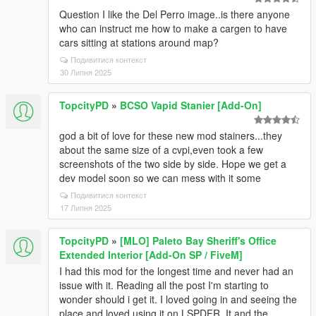
Question I like the Del Perro image..is there anyone
who can instruct me how to make a cargen to have
cars sitting at stations around map?
Подивитися контекст
30 Липня 2025
TopcityPD
»
BCSO Vapid Stanier [Add-On]
god a bit of love for these new mod stainers...they
about the same size of a cvpi,even took a few
screenshots of the two side by side. Hope we get a
dev model soon so we can mess with it some
Подивитися контекст
17 Липня 2025
TopcityPD
»
[MLO] Paleto Bay Sheriff's Office
Extended Interior [Add-On SP / FiveM]
I had this mod for the longest time and never had an
issue with it. Reading all the post I'm starting to
wonder should i get it. I loved going in and seeing the
place and loved using it on LSPDFR. It and the