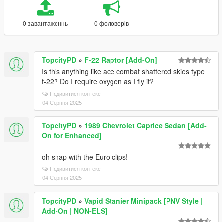
0 завантаженнь
0 фоловерів
TopcityPD
»
F-22 Raptor [Add-On]
Is this anything like ace combat shattered skies type
f-22? Do I require oxygen as I fly it?
Подивитися контекст
04 Серпня 2025
TopcityPD
»
1989 Chevrolet Caprice Sedan [Add-
On for Enhanced]
oh snap with the Euro clips!
Подивитися контекст
04 Серпня 2025
TopcityPD
»
Vapid Stanier Minipack [PNV Style |
Add-On | NON-ELS]