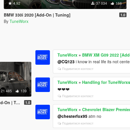
4.92
37 034
166
BMW 330i 2020 [Add-On | Tuning]
1.0
By
TuneWorx
TuneWorx
»
BMW XM G09 2022 [Add-
@CQ123
i know in real life its not cent
Подивитися контекст
TuneWorx
»
Handling for TuneWorx
❤️❤️❤️
21 485
139
Подивитися контекст
ted | Template]
1.0
TuneWorx
»
Chevrolet Blazer Premie
@chesterfox95
atm no
Подивитися контекст