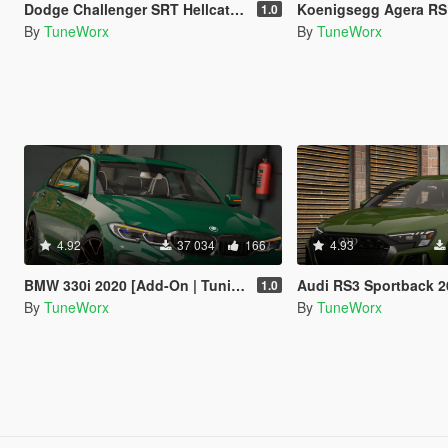
Dodge Challenger SRT Hellcat 2018 [Add-On | Tuning | Template]
Koenigsegg Agera RS 2018 [Add-
1.0
By
TuneWorx
By
TuneWorx
4.92
37 034
166
4.93
BMW 330i 2020 [Add-On | Tuning]
Audi RS3 Sportback 2022 [Add-On | Tuni
1.0
By
TuneWorx
By
TuneWorx