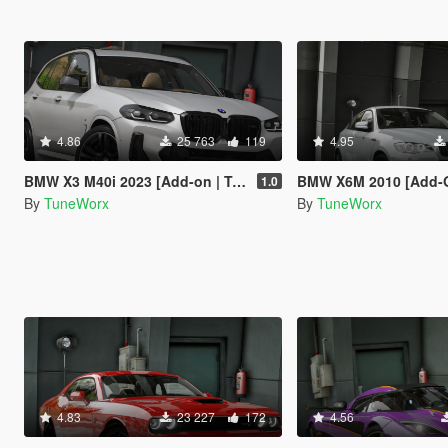
4.86
25 763
119
4.95
BMW X3 M40i 2023 [Add-on | Template | LODs]
BMW X6M 2010 [Add-On | Tuning |
1.0
By
TuneWorx
By
TuneWorx
4.83
23 227
172
4.56