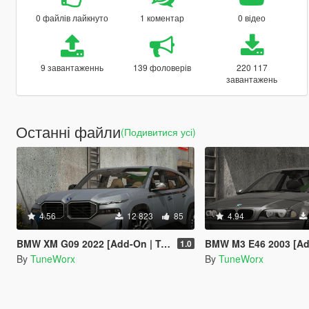
0 файлів лайкнуто
1 коментар
0 відео
9 завантаженнь
139 фоловерів
220 117
завантажень
Останні файли
(Подивитися усі)
4.56
12 823
85
4.94
BMW XM G09 2022 [Add-On | Tuning | LODs]
BMW M3 E46 2003 [Add-On | Tuning | Anima
1.0
By
TuneWorx
By
TuneWorx