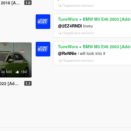
On | Tuning]
1.0
Подивитися контекст
TuneWorx
»
BMW M3 E46 2003 [Add-O
@2EZ4RNDI
loveu
Подивитися контекст
TuneWorx
»
BMW M3 E46 2003 [Add-O
@ReNNie
i will look into it
Подивитися контекст
34 640
184
ng | Template]
1.1