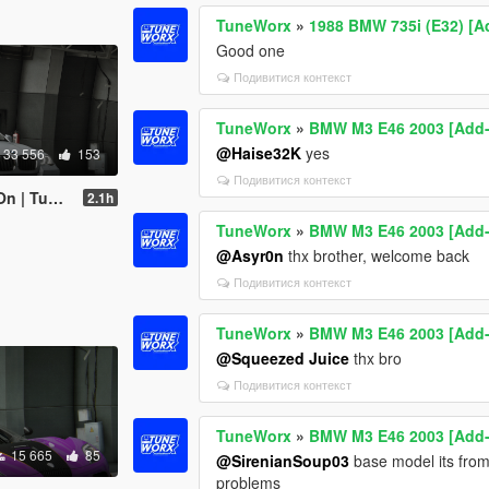
TuneWorx
»
1988 BMW 735i (E32) [A
Good one
Подивитися контекст
TuneWorx
»
BMW M3 E46 2003 [Add-O
@Haise32K
yes
33 556
153
Подивитися контекст
 Template]
2.1h
TuneWorx
»
BMW M3 E46 2003 [Add-O
@Asyr0n
thx brother, welcome back
Подивитися контекст
TuneWorx
»
BMW M3 E46 2003 [Add-O
@Squeezed Juice
thx bro
Подивитися контекст
TuneWorx
»
BMW M3 E46 2003 [Add-O
15 665
85
@SirenianSoup03
base model its from 
problems