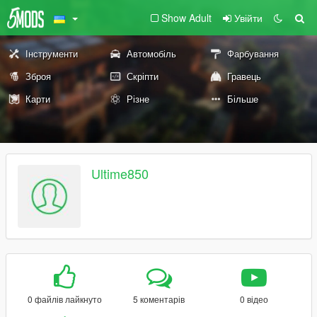
Show Adult
Увійти
Інструменти
Автомобіль
Фарбування
Зброя
Скріпти
Гравець
Карти
Різне
Більше
Ultime850
0 файлів лайкнуто
5 коментарів
0 відео