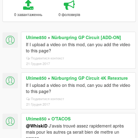
0 завантаженнь
0 фоловерів
Ultime850
»
Nürburgring GP Circuit [ADD-ON]
If I upload a video on this mod, can you add the video
to this page?
Подивитися контекст
21 Грудня 2017
Ultime850
»
Nürburgring GP Circuit 4K Retexture
If I upload a video on this mod, can you add the video
to this page?
Подивитися контекст
21 Грудня 2017
Ultime850
»
O'TACOS
@WhiskiD
J'avais trouvé assez rapidement après
mais pour les autres ça serait bien de mettre un