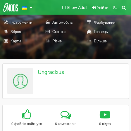
Show Adult
Увійти
Інструменти
Автомобіль
Фарбування
Зброя
Скріпти
Гравець
Карти
Різне
Більше
Ungracixus
0 файлів лайкнуто
6 коментарів
0 відео