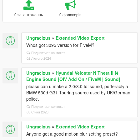
0 завантаженнь
0 фоловерів
Ungracixus
»
Extended Video Export
Whos got 3095 version for FiveM?
Подивитися контекст
02 Лютого 2024
Ungracixus
»
Hyundai Veloster N Theta II I4
Engine Sound [OIV Add On / FiveM | Sound]
please can u make a 2.0/3.0 tdi sound, perferably a
BMW 530d G31 Touring source used by UK/German
police.
Подивитися контекст
03 Січня 2023
Ungracixus
»
Extended Video Export
Anyone got a good motion blur setting preset?