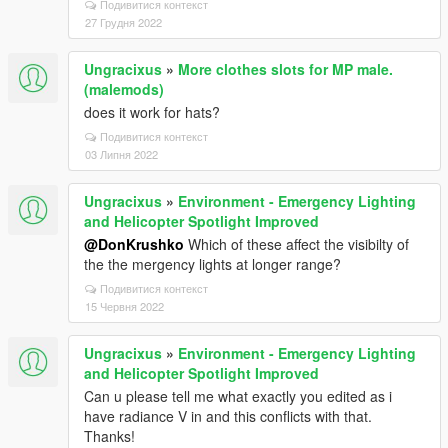
Подивитися контекст
27 Грудня 2022
Ungracixus
»
More clothes slots for MP male.
(malemods)
does it work for hats?
Подивитися контекст
03 Липня 2022
Ungracixus
»
Environment - Emergency Lighting
and Helicopter Spotlight Improved
@DonKrushko
Which of these affect the visibilty of
the the mergency lights at longer range?
Подивитися контекст
15 Червня 2022
Ungracixus
»
Environment - Emergency Lighting
and Helicopter Spotlight Improved
Can u please tell me what exactly you edited as i
have radiance V in and this conflicts with that.
Thanks!