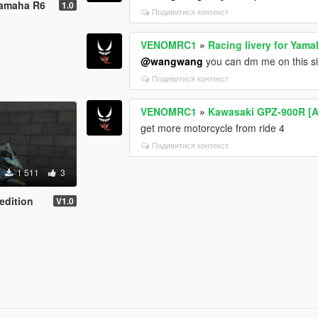
Yamaha R6
1.0
Подивитися контекст
VENOMRC1
»
Racing livery for Yam
@wangwang
you can dm me on this site
Подивитися контекст
VENOMRC1
»
Kawasaki GPZ-900R [Ad
get more motorcycle from ride 4
Подивитися контекст
1 511
3
edition
V1.0