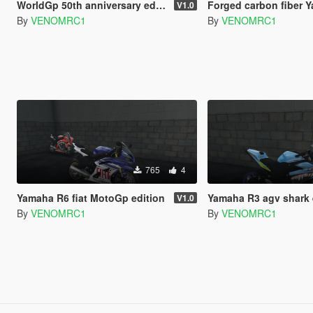
WorldGp 50th anniversary edition for Yamaha R125
Forged carbon fiber 
V1.0
By
VENOMRC1
By
VENOMRC1
765
4
Yamaha R6 fiat MotoGp edition
Yamaha R3 agv shark 
V1.0
By
VENOMRC1
By
VENOMRC1