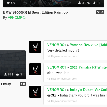
5.0
3 276
18
BMW S1000RR M Sport Edition Paintjob
V1.0
By
VENOMRC1
VENOMRC1
»
Yamaha R25 2025 [Add-
Very detailed mod <3
Подивитися контекст
VENOMRC1
»
2023 Yamaha R7 White
clean work bro
818
3
Подивитися контекст
 Livery
1.0
VENOMRC1
»
Imkay's Ducati V4r Ca
@Ctx_-
haha thank you bro it was fun m
Подивитися контекст