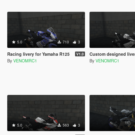
5.0
710
3
Racing livery for Yamaha R125
Custom designed livery for 
V1.0
By
VENOMRC1
By
VENOMRC1
5.0
563
3