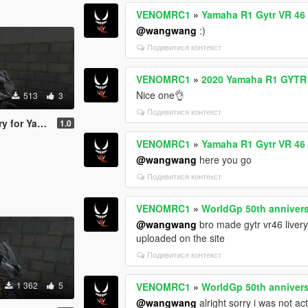
VENOMRC1
»
Yamaha R1 Gytr VR 46 
@wangwang
:)
Подивитися контекст
VENOMRC1
»
2020 Yamaha R1 GYTR 
Nice one👌
513
3
Подивитися контекст
Yamaha R125
1.0
VENOMRC1
»
Yamaha R1 Gytr VR 46 
@wangwang
here you go
Подивитися контекст
VENOMRC1
»
WorldGp 50th annivers
@wangwang
bro made gytr vr46 livery 
uploaded on the site
Подивитися контекст
1 362
5
VENOMRC1
»
WorldGp 50th annivers
@wangwang
alright sorry i was not a