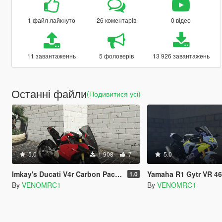
1 файл лайкнуто
26 коментарів
0 відео
11 завантаженнь
5 фоловерів
13 926 завантажень
Останні файли
(Подивитися усі)
5.0
1 908
7
5.0
Imkay's Ducati V4r Carbon Pack of V4r and V4sp
Yamaha R1 Gytr VR 46
1.0
By
VENOMRC1
By
VENOMRC1