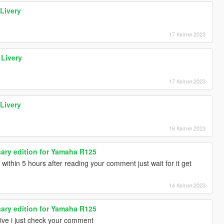
Livery
17 Квітня 2023
Livery
17 Квітня 2023
Livery
16 Квітня 2023
ary edition for Yamaha R125
within 5 hours after reading your comment just wait for it get
14 Квітня 2023
ary edition for Yamaha R125
ctive i just check your comment