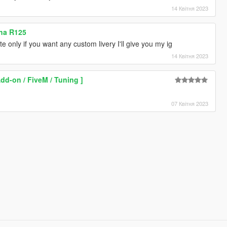
14 Квітня 2023
aha R125
 only if you want any custom livery I'll give you my ig
14 Квітня 2023
d-on / FiveM / Tuning ]
07 Квітня 2023