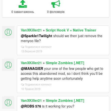
0 завантаженнь
0 фоловерів
VanXKiller21
»
Script Hook V + Native Trainer
@Sparkle1Twilight
should we then just remove the
menyoo file?
Подивитися контекст
13 Вересня 2019
VanXKiller21
»
Simple Zombies [.NET]
@MANAGIER
your one of the few people who get to
access this abandoned mod, so i dont think you'll be
getting help anytime soon unfortunately
Подивитися контекст
10 Травня 2019
VanXKiller21
»
Simple Zombies [.NET]
@ROBS 576
is it working for you?