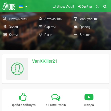
Show Adult
Увійти
Інструменти
Автомобіль
Фарбування
Зброя
Скріпти
Гравець
Карти
Різне
Більше
VanXKiller21
0 файлів лайкнуто
17 коментарів
0 відео