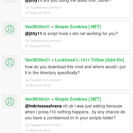
@j03y11
are you using the latest one, rather?
Подивитися контекст
07 Березня 2019
VanXKiller21
»
Simple Zombies [.NET]
@j03y11
is script hook v dot net working for you?
Подивитися контекст
07 Березня 2019
VanXKiller21
»
Lockheed L-1011 TriStar [Add-On]
how do you download this mod and where would i put
it in the directory specifically?
Подивитися контекст
19 Вересня 2018
VanXKiller21
»
Simple Zombies [.NET]
@imkrissssalvana
oh ok i was just asking because
when i press f10 nothing happens.. by any chance do
you have a zombiemod.ini in your scripts folder?
Подивитися контекст
14 Вересня 2018