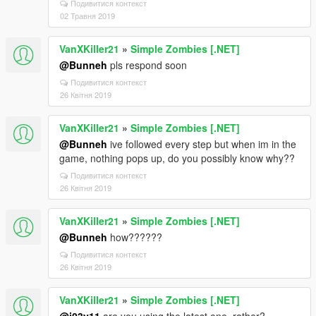
Подивитися контекст
02 Травня 2019
VanXKiller21
»
Simple Zombies [.NET]
@Bunneh
pls respond soon
Подивитися контекст
26 Квітня 2019
VanXKiller21
»
Simple Zombies [.NET]
@Bunneh
ive followed every step but when im in the
game, nothing pops up, do you possibly know why??
Подивитися контекст
26 Квітня 2019
VanXKiller21
»
Simple Zombies [.NET]
@Bunneh
how??????
Подивитися контекст
26 Квітня 2019
VanXKiller21
»
Simple Zombies [.NET]