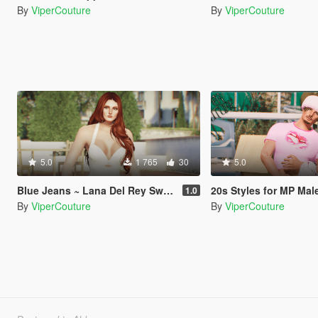
By
ViperCouture
By
ViperCouture
5.0
1 765
30
5.0
Blue Jeans ~ Lana Del Rey Swimsuit
20s Styles for MP Mal
1.0
By
ViperCouture
By
ViperCouture