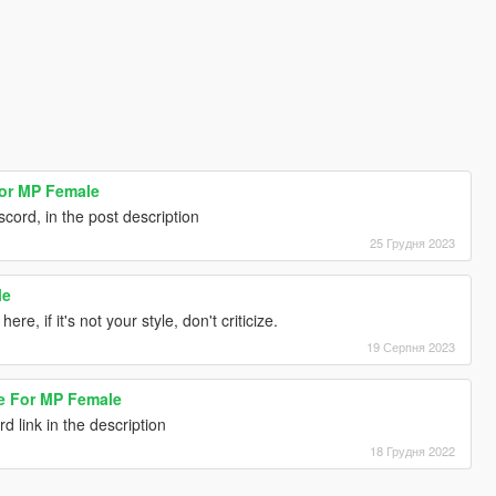
for MP Female
scord, in the post description
25 Грудня 2023
le
re, if it's not your style, don't criticize.
19 Серпня 2023
le For MP Female
d link in the description
18 Грудня 2022