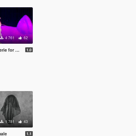
4 761
62
 MP Female
1.0
1 781
43
male
1.1