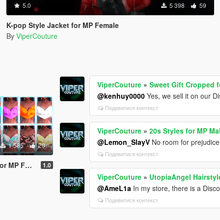
5.0
5 398
59
K-pop Style Jacket for MP Female
By
ViperCouture
ViperCouture
»
Sweet Gift Cropped 
@kenhuy0000
Yes, we sell it on our Di
Подивитися контекст
ViperCouture
»
20s Styles for MP Ma
@Lemon_SlayV
No room for prejudice he
1 585
20
Подивитися контекст
MP Female
1.0
ViperCouture
»
UtopiaAngel Hairsty
@AmeL1a
In my store, there is a Discor
Подивитися контекст