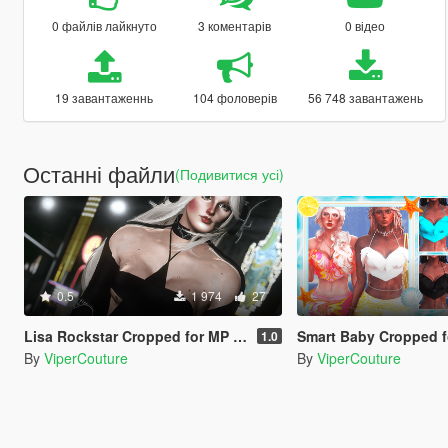
0 файлів лайкнуто
3 коментарів
0 відео
19 завантаженнь
104 фоловерів
56 748 завантажень
Останні файли
(Подивитися усі)
0.5
1 974
27
Lisa Rockstar Cropped for MP Female
Smart Baby Cropped for 
1.0
By
ViperCouture
By
ViperCouture