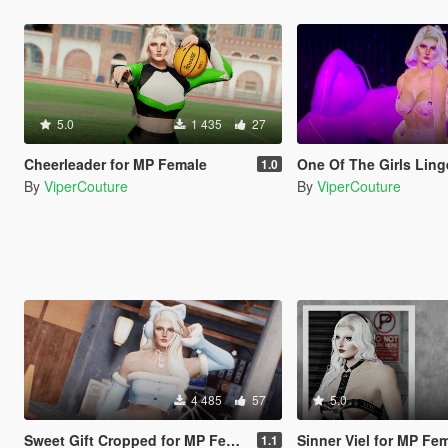
5.0
1 435
27
Cheerleader for MP Female
One Of The Girls Lingerie for
1.0
By
ViperCouture
By
ViperCouture
4 485
57
5.0
Sweet Gift Cropped for MP Female
Sinner Viel for MP Fe
1.1