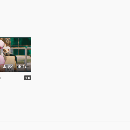
951
12
e
1.0