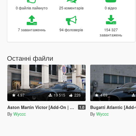
0 файлів лайкнуто
25 коментарів
0 відео
7 завантаженнь
94 фоловерів
154 327
завантажень
Останні файли
4.97
19 515
226
4.69
Aston Martin Victor [Add-On | Extras]
Bugatti Atlantic [Add-On
1.0
By
Wyccc
By
Wyccc