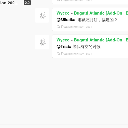
xtras | Tuning]
2.0
Wyccc
»
Bugatti Atlantic [Add-On | E
@35kaikai
那就吃月饼，福建的？
Подивитися контекст
Wyccc
»
Bugatti Atlantic [Add-On | E
@Trista
等我有空的时候
Подивитися контекст