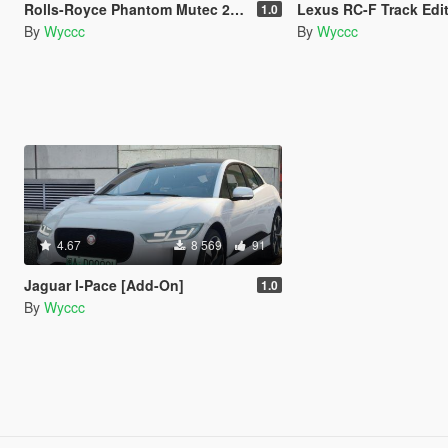
Rolls-Royce Phantom Mutec 2012 [Add-On | Tuning]
Lexus RC-F Track Edition 2020 [Add-On | E
1.0
By
Wyccc
By
Wyccc
4.67
8 569
91
Jaguar I-Pace [Add-On]
1.0
By
Wyccc