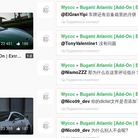
Wyccc
»
Bugatti Atlantic [Add-On | E
@ElGranYipi
车牌还有后备箱里的月饼
Подивитися контекст
Wyccc
»
Bugatti Atlantic [Add-On | E
@TonyValentine1
没有问题
22 451
186
Подивитися контекст
| Extras]
1.0
Wyccc
»
Bugatti Atlantic [Add-On | E
@NismoZZZ
那为什么在这里评论低分
Подивитися контекст
Wyccc
»
Bugatti Atlantic [Add-On | E
@Nico09_dev
你的dlclist文件是否添
Подивитися контекст
Wyccc
»
Bugatti Atlantic [Add-On | E
23 359
187
@Nico09_dev
为什么别人不会呢?
Подивитися контекст