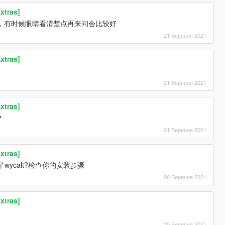
xtras]
，有时候眼睛看清楚点再来问会比较好
21 Вересня 2021
xtras]
21 Вересня 2021
xtras]
？
21 Вересня 2021
xtras]
加了wycalt?检查你的安装步骤
20 Вересня 2021
xtras]
20 Вересня 2021