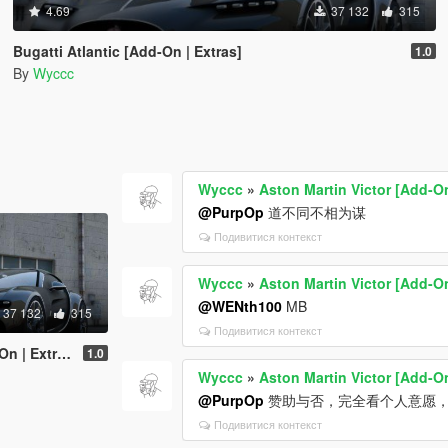
4.69
37 132
315
Bugatti Atlantic [Add-On | Extras]
1.0
By
Wyccc
Wyccc
»
Aston Martin Victor [Add-On
@PurpOp
道不同不相为谋
Подивитися контекст
Wyccc
»
Aston Martin Victor [Add-On
@WENth100
MB
37 132
315
Подивитися контекст
 | Extras]
1.0
Wyccc
»
Aston Martin Victor [Add-On
@PurpOp
赞助与否，完全看个人意愿
Подивитися контекст