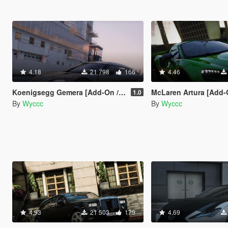
4.18
21 798
166
4.46
Koenigsegg Gemera [Add-On / Extra]
McLaren Artura [Add-On 
1.0
By
Wyccc
By
Wyccc
4.93
21 503
179
4.69