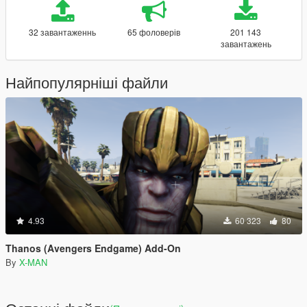
32 завантаженнь
65 фоловерів
201 143
завантажень
Найпопулярніші файли
4.93
60 323
80
Thanos (Avengers Endgame) Add-On
By
X-MAN