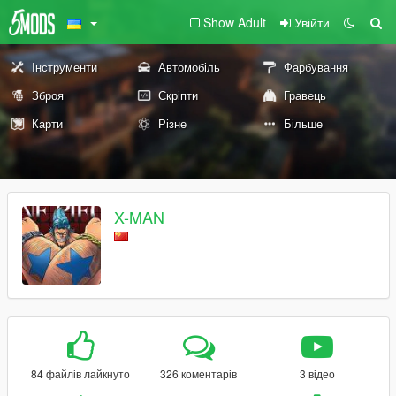
Show Adult
Увійти
Інструменти
Автомобіль
Фарбування
Зброя
Скріпти
Гравець
Карти
Різне
Більше
X-MAN
84 файлів лайкнуто
326 коментарів
3 відео