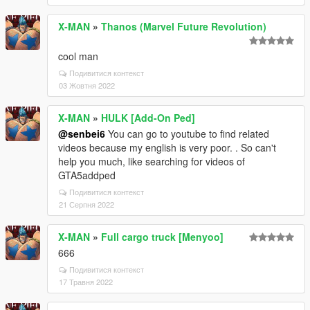
X-MAN
»
Thanos (Marvel Future Revolution)
cool man
Подивитися контекст
03 Жовтня 2022
X-MAN
»
HULK [Add-On Ped]
@senbei6
You can go to youtube to find related
videos because my english is very poor. . So can't
help you much, like searching for videos of
GTA5addped
Подивитися контекст
21 Серпня 2022
X-MAN
»
Full cargo truck [Menyoo]
666
Подивитися контекст
17 Травня 2022