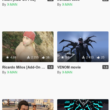
By
X-MAN
By
X-MAN
4.88
2 255
38
5.0
2 453
25
Ricardo Milos [Add-On Ped]
VENOM movie
1.0
1.0
By
X-MAN
By
X-MAN