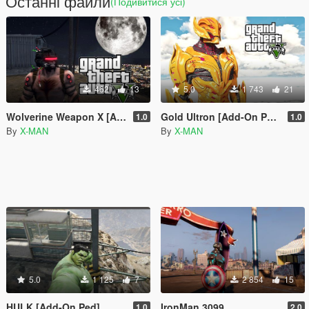
Останні файли
(Подивитися усі)
462
13
5.0
1 743
21
Wolverine Weapon X [Add-On Ped]
Gold Ultron [Add-On Ped]
1.0
1.0
By
X-MAN
By
X-MAN
5.0
1 125
7
2 854
15
HULK [Add-On Ped]
IronMan 3099
1.0
2.0