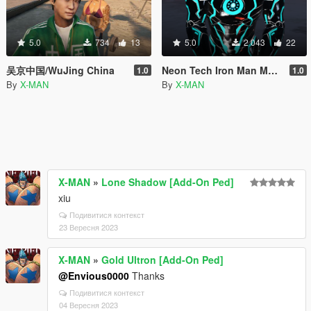
5.0
734
13
5.0
2 043
22
吴京中国/WuJing China
Neon Tech Iron Man Mark II
1.0
1.0
By
X-MAN
By
X-MAN
X-MAN
»
Lone Shadow [Add-On Ped]
xiu
Подивитися контекст
23 Вересня 2023
X-MAN
»
Gold Ultron [Add-On Ped]
@Envious0000
Thanks
Подивитися контекст
04 Вересня 2023