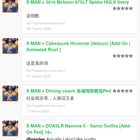
X-MAN
»
2016 Mclaren 675LT Spider HULK livery
这很酷
Подивитися контекст
08 Травня 2022
X-MAN
»
Cyberpunk Hovercar (deluxo) [Add-On |
Animated Roof ]
这是真的强
Подивитися контекст
01 Травня 2022
X-MAN
»
Driving coach 洛城驾校教练Ped
社会我京哥，人狠话又多
Подивитися контекст
17 Квітня 2022
X-MAN
»
DOA5LR Naotora Ii - Gantz Outfits [Add-
On Ped] 18+
@nenlee
Actually I don't like nudity。。。。