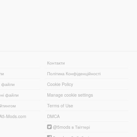
Контакти
ли
Політика Конфіденційності
і файли
Cookie Policy
ені файли
Manage cookie settings
ейтингом
Terms of Use
TA5-Mods.com
DMCA
@5mods в Твіттері