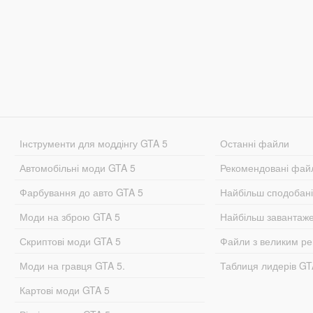
Інструменти для моддінгу GTA 5
Останні файли
Автомобільні моди GTA 5
Рекомендовані фай
Фарбування до авто GTA 5
Найбільш сподобан
Моди на зброю GTA 5
Найбільш завантаж
Скриптові моди GTA 5
Файли з великим р
Моди на гравця GTA 5.
Таблиця лидерів G
Картові моди GTA 5