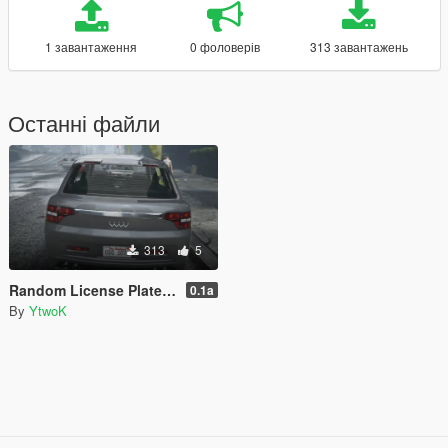
1 завантаження
0 фоловерів
313 завантажень
Останні файли
313
5
Random License Plate Number [LEGACY]
0.1a
By
YtwoK