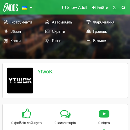
Show Adult
Увійти
Інструменти
Автомобіль
Фарбування
Зброя
Скріпти
Гравець
Карти
Різне
Більше
YtwoK
0 файлів лайкнуто
2 коментарів
0 відео