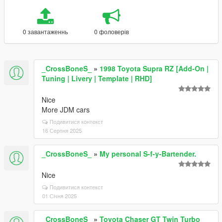
0 завантаженнь
0 фоловерів
_CrossBoneS_
»
1998 Toyota Supra RZ [Add-On |
Tuning | Livery | Template | RHD]
Nice
More JDM cars
Подивитися контекст
16 Серпня 2025
_CrossBoneS_
»
My personal S-f-y-Bartender.
Nice
Подивитися контекст
01 Січня 2025
_CrossBoneS_
»
Toyota Chaser GT Twin Turbo