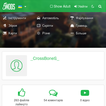
Show Adult
Увійти
Інструменти
Автомобіль
Фарбування
Зброя
Скріпти
Гравець
Карти
Різне
Більше
_CrossBoneS_
263 файлів
54 коментарів
0 відео
лайкнуто