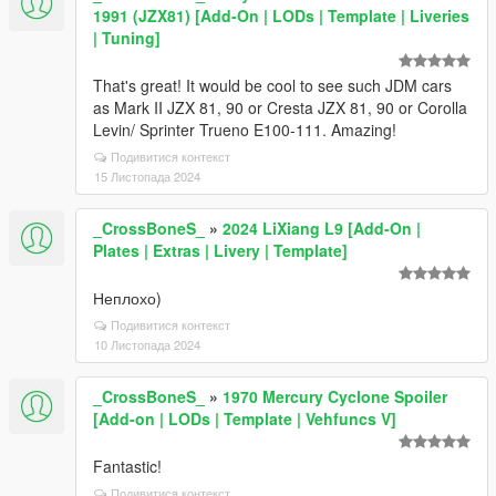
1991 (JZX81) [Add-On | LODs | Template | Liveries
| Tuning]
That's great! It would be cool to see such JDM cars
as Mark II JZX 81, 90 or Cresta JZX 81, 90 or Corolla
Levin/ Sprinter Trueno E100-111. Amazing!
Подивитися контекст
15 Листопада 2024
_CrossBoneS_
»
2024 LiXiang L9 [Add-On |
Plates | Extras | Livery | Template]
Неплохо)
Подивитися контекст
10 Листопада 2024
_CrossBoneS_
»
1970 Mercury Cyclone Spoiler
[Add-on | LODs | Template | Vehfuncs V]
Fantastic!
Подивитися контекст