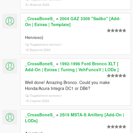
31 Жовтня 2024
_CrossBoneS_
»
2004 GAZ 3309 "Sadko" [Add-
On | Extras | Template]
Неплохо)
Подивитися контекст
16 Вересня 2024
_CrossBoneS_
»
1992-1996 Ford Bronco XLT [
Add-On | Extras | Tuning | VehFuncsV | LODs ]
Well done! Amazing Bronco. Could you make
Honda/Acura Integra DC1 or DB6?
Подивитися контекст
15 Серпня 2024
_CrossBoneS_
»
2S19 MSTA-S Artillery [Add-On |
LODs]