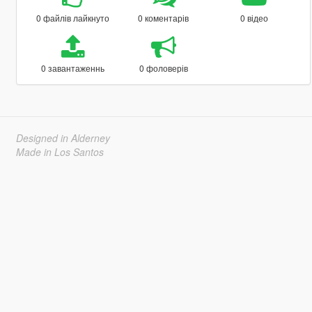
0 файлів лайкнуто
0 коментарів
0 відео
0 завантаженнь
0 фоловерів
Designed in Alderney
Made in Los Santos