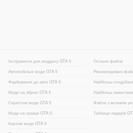
Інструменти для моддінгу GTA 5
Останні файли
Автомобільні моди GTA 5
Рекомендовані фай
Фарбування до авто GTA 5
Найбільш сподобан
Моди на зброю GTA 5
Найбільш завантаж
Скриптові моди GTA 5
Файли з великим р
Моди на гравця GTA 5.
Таблиця лидерів G
Картові моди GTA 5