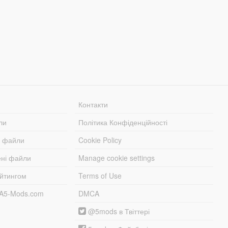
Контакти
ли
Політика Конфіденційності
і файли
Cookie Policy
ені файли
Manage cookie settings
ейтингом
Terms of Use
TA5-Mods.com
DMCA
@5mods в Твіттері