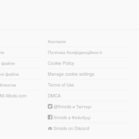
Контакти
ли
Політика Конфіденційності
і файли
Cookie Policy
ені файли
Manage cookie settings
ейтингом
Terms of Use
TA5-Mods.com
DMCA
@5mods в Твіттері
5mods в Фейсбуці
5mods on Discord