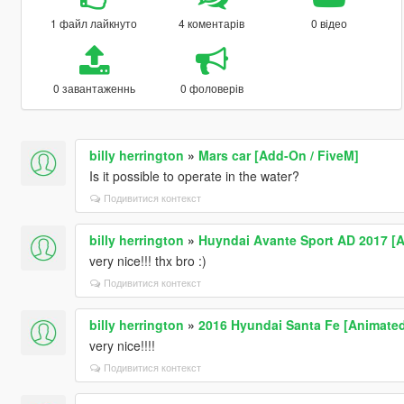
1 файл лайкнуто
4 коментарів
0 відео
0 завантаженнь
0 фоловерів
billy herrington
»
Mars car [Add-On / FiveM]
Is it possible to operate in the water?
Подивитися контекст
billy herrington
»
Huyndai Avante Sport AD 2017 [Ad
very nice!!! thx bro :)
Подивитися контекст
billy herrington
»
2016 Hyundai Santa Fe [Animated 
very nice!!!!
Подивитися контекст