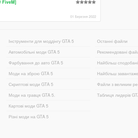
/ FiveM]
01 Березня 2022
Інструменти для моддінгу GTA 5
Останні файли
Автомобільні моди GTA 5
Рекомендовані фай
Фарбування до авто GTA 5
Найбільш сподобан
Моди на зброю GTA 5
Найбільш завантаж
Скриптові моди GTA 5
Файли з великим р
Моди на гравця GTA 5.
Таблиця лидерів G
Картові моди GTA 5
Різні моди на GTA 5