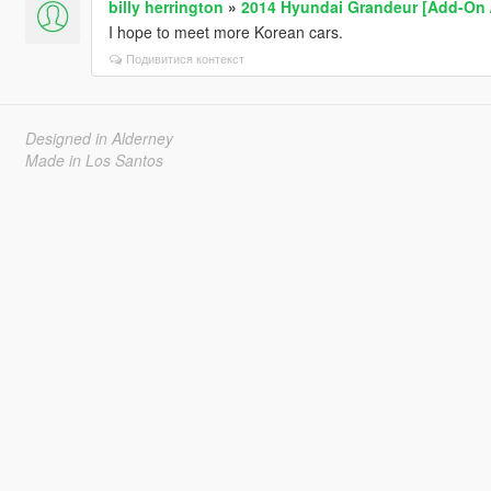
billy herrington
»
2014 Hyundai Grandeur [Add-On 
I hope to meet more Korean cars.
Подивитися контекст
Designed in Alderney
Made in Los Santos