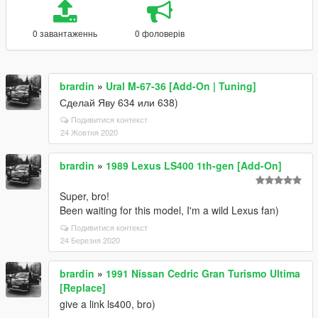
0 завантаженнь
0 фоловерів
brardin
»
Ural M-67-36 [Add-On | Tuning]
Сделай Яву 634 или 638)
Подивитися контекст
24 Жовтня 2020
brardin
»
1989 Lexus LS400 1th-gen [Add-On]
Super, bro!
Been waiting for this model, I'm a wild Lexus fan)
Подивитися контекст
24 Березня 2020
brardin
»
1991 Nissan Cedric Gran Turismo Ultima
[Replace]
give a link ls400, bro)