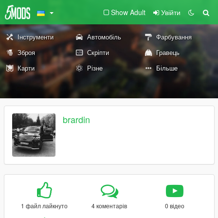
Show Adult
Увійти
Інструменти
Автомобіль
Фарбування
Зброя
Скріпти
Гравець
Карти
Різне
Більше
brardin
1 файл лайкнуто
4 коментарів
0 відео