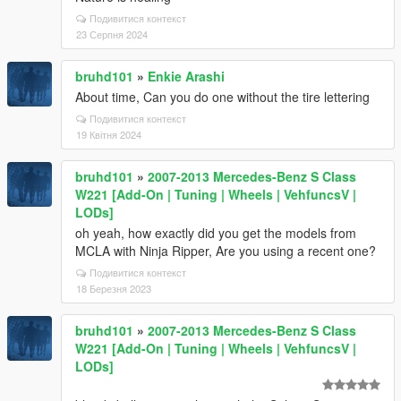
Подивитися контекст
23 Серпня 2024
bruhd101
»
Enkie Arashi
About time, Can you do one without the tire lettering
Подивитися контекст
19 Квітня 2024
bruhd101
»
2007-2013 Mercedes-Benz S Class
W221 [Add-On | Tuning | Wheels | VehfuncsV |
LODs]
oh yeah, how exactly did you get the models from
MCLA with Ninja Ripper, Are you using a recent one?
Подивитися контекст
18 Березня 2023
bruhd101
»
2007-2013 Mercedes-Benz S Class
W221 [Add-On | Tuning | Wheels | VehfuncsV |
LODs]