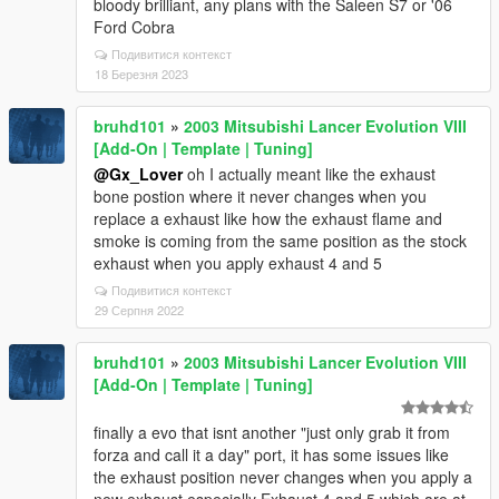
bloody brilliant, any plans with the Saleen S7 or '06
Ford Cobra
Подивитися контекст
18 Березня 2023
bruhd101
»
2003 Mitsubishi Lancer Evolution VIII
[Add-On | Template | Tuning]
@Gx_Lover
oh I actually meant like the exhaust
bone postion where it never changes when you
replace a exhaust like how the exhaust flame and
smoke is coming from the same position as the stock
exhaust when you apply exhaust 4 and 5
Подивитися контекст
29 Серпня 2022
bruhd101
»
2003 Mitsubishi Lancer Evolution VIII
[Add-On | Template | Tuning]
finally a evo that isnt another "just only grab it from
forza and call it a day" port, it has some issues like
the exhaust position never changes when you apply a