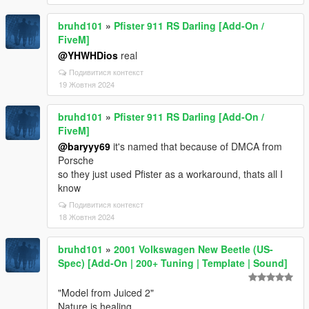
bruhd101
»
Pfister 911 RS Darling [Add-On /
FiveM]
@YHWHDios
real
Подивитися контекст
19 Жовтня 2024
bruhd101
»
Pfister 911 RS Darling [Add-On /
FiveM]
@baryyy69
it's named that because of DMCA from
Porsche
so they just used Pfister as a workaround, thats all I
know
Подивитися контекст
18 Жовтня 2024
bruhd101
»
2001 Volkswagen New Beetle (US-
Spec) [Add-On | 200+ Tuning | Template | Sound]
"Model from Juiced 2"
Nature is healing