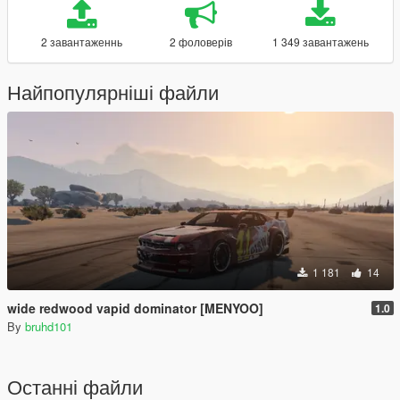
2 завантаженнь
2 фоловерів
1 349 завантажень
Найпопулярніші файли
1 181
14
wide redwood vapid dominator [MENYOO]
1.0
By
bruhd101
Останні файли