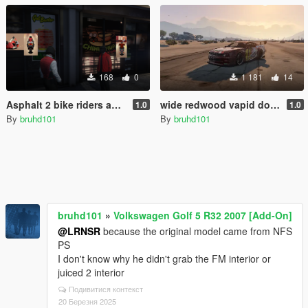
168
0
1 181
14
Asphalt 2 bike riders and drivers [Menyoo]
wide redwood vapid dominator [MENYOO]
1.0
1.0
By
bruhd101
By
bruhd101
bruhd101
»
Volkswagen Golf 5 R32 2007 [Add-On]
@LRNSR
because the original model came from NFS
PS
I don't know why he didn't grab the FM interior or
juiced 2 interior
Подивитися контекст
20 Березня 2025