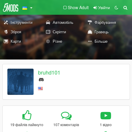
Show Adult
Увійти
Інструменти
Автомобіль
Фарбування
Зброя
Скріпти
Гравець
Карти
Різне
Більше
bruhd101
19 файлів лайкнуто
107 коментарів
1 відео