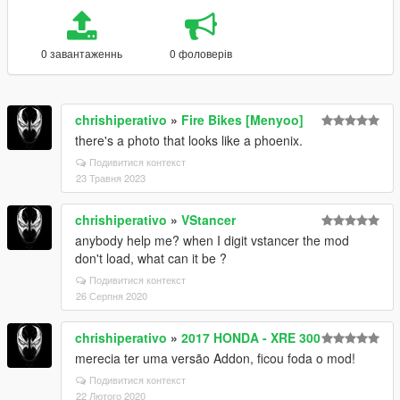
0 завантаженнь
0 фоловерів
chrishiperativo
»
Fire Bikes [Menyoo]
there's a photo that looks like a phoenix.
Подивитися контекст
23 Травня 2023
chrishiperativo
»
VStancer
anybody help me? when I digit vstancer the mod
don't load, what can it be ?
Подивитися контекст
26 Серпня 2020
chrishiperativo
»
2017 HONDA - XRE 300
merecia ter uma versão Addon, ficou foda o mod!
Подивитися контекст
22 Лютого 2020