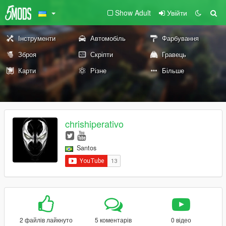
Show Adult
Увійти
Інструменти
Автомобіль
Фарбування
Зброя
Скріпти
Гравець
Карти
Різне
Більше
chrishiperativo
Santos
2 файлів лайкнуто
5 коментарів
0 відео