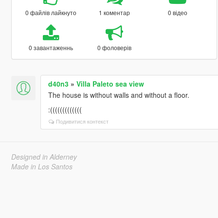
0 файлів лайкнуто
1 коментар
0 відео
0 завантаженнь
0 фоловерів
d40n3
»
Villa Paleto sea view
The house is without walls and without a floor.
:(((((((((((((
Подивитися контекст
Designed in Alderney
Made in Los Santos