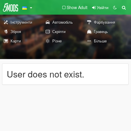
Show Adult
Увійти
Інструменти
Автомобіль
Фарбування
Зброя
Скріпти
Гравець
Карти
Різне
Більше
User does not exist.