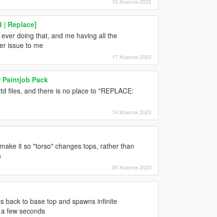
19 Жовтня 2023
 | Replace]
ever doing that, and me having all the
er issue to me
17 Жовтня 2023
r Paintjob Pack
ytd files, and there is no place to "REPLACE:
14 Жовтня 2023
make it so "torso" changes tops, rather than
n
09 Жовтня 2023
lts back to base top and spawns infinite
 a few seconds