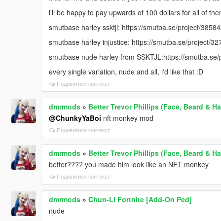
i'll be happy to pay upwards of 100 dollars for all of the
smutbase harley ssktjl: https://smutba.se/project/38584
smutbase harley injustice: https://smutba.se/project/32
smutbase nude harley from SSKTJL:https://smutba.se/p
every single variation, nude and all, i'd like that :D
Подивитися контекст
dmrmods
»
Better Trevor Phillips (Face, Beard & Ha
@ChunkyYaBoi
nft monkey mod
Подивитися контекст
dmrmods
»
Better Trevor Phillips (Face, Beard & Ha
better???? you made him look like an NFT monkey
Подивитися контекст
dmrmods
»
Chun-Li Fortnite [Add-On Ped]
nude