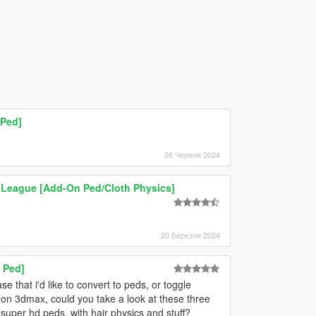
 Ped]
26 Червня 2024
e League [Add-On Ped/Cloth Physics]
20 Березня 2024
 Ped]
e that i'd like to convert to peds, or toggle
on 3dmax, could you take a look at these three
 super hd peds, with hair physics and stuff?