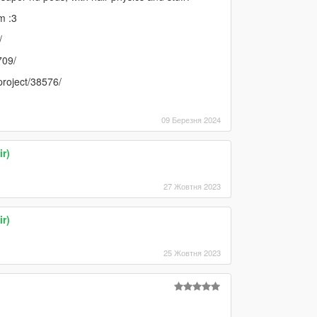
m :3
/
709/
roject/38576/
09 Березня 2024
ir)
27 Жовтня 2023
ir)
25 Жовтня 2023