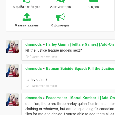
0 файлів лайкнуто
20 коментарів
0 відео
0 завантаженнь
0 фоловерів
dmrmods
»
Harley Quinn [Telltale Games] [Add-On
kill the justice league models next?
Подивитися контекст
dmrmods
»
Batman Suicide Squad: Kill the Justic
harley quinn?
Подивитися контекст
dmrmods
»
Peacemaker - Mortal Kombat 1 [Add-On
question, there are three harley quinn files from smutbas
clothing or whatever, but am not spending 2k canadian 
files for me and decide if you're able to add them all as