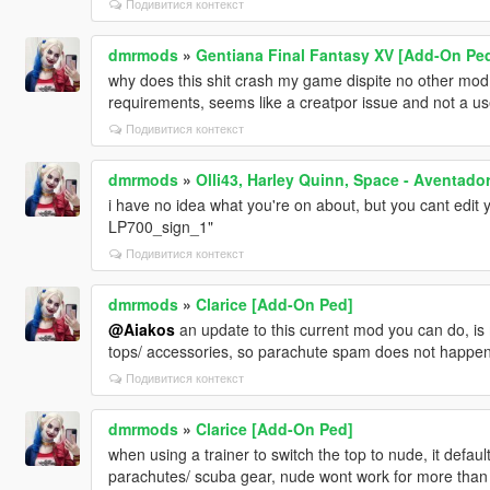
Подивитися контекст
dmrmods
»
Gentiana Final Fantasy XV [Add-On Ped
why does this shit crash my game dispite no other mod 
requirements, seems like a creatpor issue and not a us
Подивитися контекст
dmrmods
»
Olli43, Harley Quinn, Space - Aventado
i have no idea what you're on about, but you cant edit 
LP700_sign_1"
Подивитися контекст
dmrmods
»
Clarice [Add-On Ped]
@Aiakos
an update to this current mod you can do, is 
tops/ accessories, so parachute spam does not happe
Подивитися контекст
dmrmods
»
Clarice [Add-On Ped]
when using a trainer to switch the top to nude, it defau
parachutes/ scuba gear, nude wont work for more than