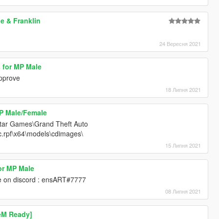
le & Franklin
24 Вересня 2021
 for MP Male
approve
18 Липня 2021
MP Male/Female
ar Games\Grand Theft Auto
c.rpf\x64\models\cdimages\
15 Липня 2021
or MP Male
e on discord : ensART#7777
08 Липня 2021
eM Ready]