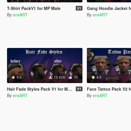
T-Shirt PackV1 for MP Male
Gang Hoodie Jacket f
V1
By
ensART
By
ensART
5.0
13 924
70
4.5
Hair Fade Styles Pack V1 for MP Male/Female
Face Tattoo Pack V2 for MP M
V1
By
ensART
By
ensART