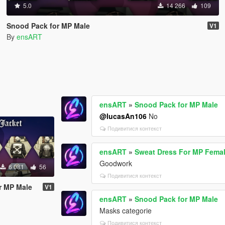
5.0
14 266
109
Snood Pack for MP Male
V1
By
ensART
ensART
»
Snood Pack for MP Male
@lucasAn106
No
Подивитися контекст
ensART
»
Sweat Dress For MP Fema
Goodwork
6 081
56
Подивитися контекст
r MP Male
V1
ensART
»
Snood Pack for MP Male
Masks categorie
Подивитися контекст