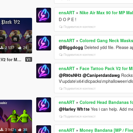
ensART
»
Nike Air Max 90 for MP Ma
D O P E !
Подивитися контекст
ensART
»
Colored Gang Neck Masks
@Biggdogg
Deleted ydd file. Please 
2 537
24
Подивитися контекст
for MP Male
V1
ensART
»
Face Tattoo Pack V2 for 
@R90sNH3
@Canipetdatdawg
Rockst
V\update\x64\dlcpacks\mphalloween\dl
Подивитися контекст
ensART
»
Colored Head Bandanas f
@Harley Wh1te
Yes i can help. Add m
Подивитися контекст
3 942
38
ensART
»
Money Bandana [MP / Fiv