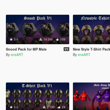
5.0
14 266
109
Snood Pack for MP Male
New Style T-Shirt PackV2 
V1
By
ensART
By
ensART
0.5
3 130
24