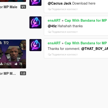
@Cactus Jack
Download here
or MP Male
V1
Подивитися контекст
ensART
»
Cap With Bandana for MP
@45z
Hahahah thanks
Подивитися контекст
ensART
»
Cap With Bandana for MP
Thanks for comment.
@THAT_BOY_J
Подивитися контекст
7 626
76
ale/Female
1.0