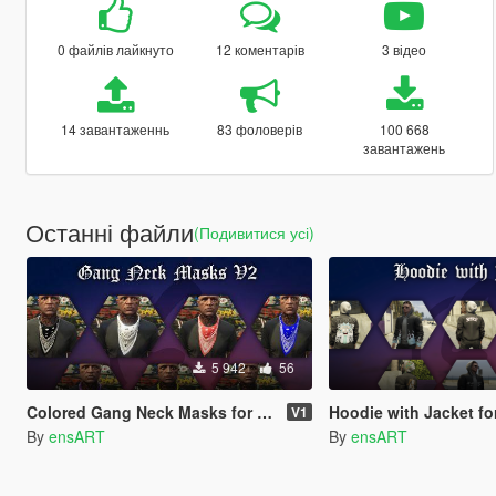
0 файлів лайкнуто
12 коментарів
3 відео
14 завантаженнь
83 фоловерів
100 668
завантажень
Останні файли
(Подивитися усі)
5 942
56
Colored Gang Neck Masks for MP Male
Hoodie with Jacket fo
V1
By
ensART
By
ensART