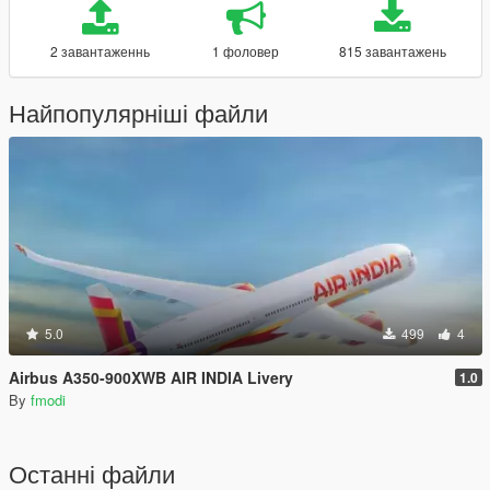
2 завантаженнь
1 фоловер
815 завантажень
Найпопулярніші файли
5.0
499
4
Airbus A350-900XWB AIR INDIA Livery
1.0
By
fmodi
Останні файли