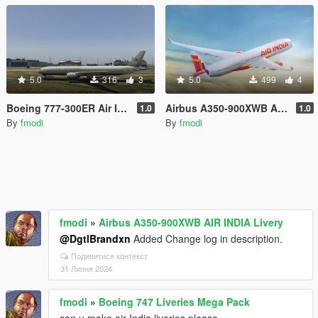
5.0
316
3
5.0
499
4
Boeing 777-300ER Air India One Livery
Airbus A350-900XWB AIR INDIA Livery
1.0
1.0
By
fmodi
By
fmodi
fmodi
»
Airbus A350-900XWB AIR INDIA Livery
@DgtlBrandxn
Added Change log in description.
Подивитися контекст
31 Липня 2024
fmodi
»
Boeing 747 Liveries Mega Pack