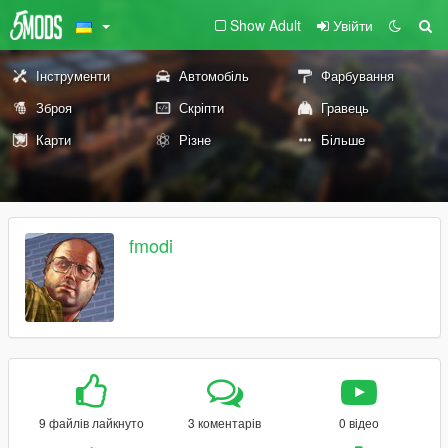
Show Adult
Увійти
Інструменти
Автомобіль
Фарбування
Зброя
Скріпти
Гравець
Карти
Різне
Більше
fmodi
9 файлів лайкнуто
3 коментарів
0 відео