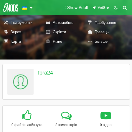
Show Adult
Увійти
Інструменти
Автомобіль
Фарбування
Зброя
Скріпти
Гравець
Карти
Різне
Більше
fpra24
0 файлів лайкнуто
2 коментарів
0 відео