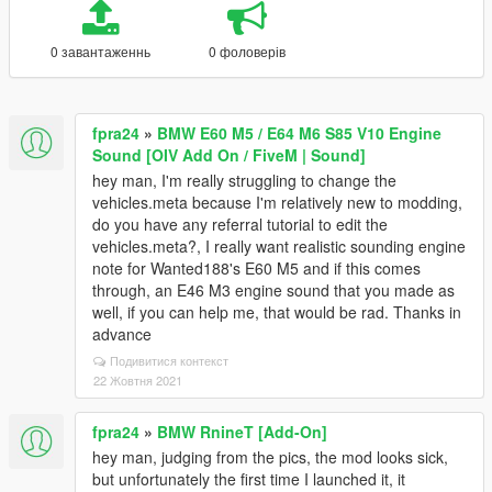
0 завантаженнь
0 фоловерів
fpra24
»
BMW E60 M5 / E64 M6 S85 V10 Engine
Sound [OIV Add On / FiveM | Sound]
hey man, I'm really struggling to change the
vehicles.meta because I'm relatively new to modding,
do you have any referral tutorial to edit the
vehicles.meta?, I really want realistic sounding engine
note for Wanted188's E60 M5 and if this comes
through, an E46 M3 engine sound that you made as
well, if you can help me, that would be rad. Thanks in
advance
Подивитися контекст
22 Жовтня 2021
fpra24
»
BMW RnineT [Add-On]
hey man, judging from the pics, the mod looks sick,
but unfortunately the first time I launched it, it