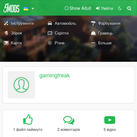
Show Adult
Увійти
Інструменти
Автомобіль
Фарбування
Зброя
Скріпти
Гравець
Карти
Різне
Більше
gamingfreak
1 файл лайкнуто
2 коментарів
5 відео