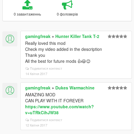
0 завантаженнь
0 фоловерів
gamingfreak
»
Hunter Killer Tank T-2
Really loved this mod
Check my video added in the description
Thank you
All the best for future mods 👍😃😉
Подивитися контекст
14 Квітня 2017
gamingfreak
»
Dukes Warmachine
AMAZING MOD
CAN PLAY WITH IT FOREVER
https://www.youtube.com/watch?
v=uTRkCihJW38
Подивитися контекст
12 Квітня 2017