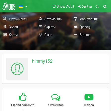
Show Adult
Увійти
Інструменти
Автомобіль
Фарбування
Зброя
Скріпти
Гравець
Карти
Різне
Більше
himmy152
1 файл лайкнуто
1 коментар
0 відео