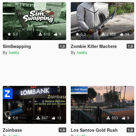
5.0
610
9
5.0
2 302
14
SimSwapping
Zombie Killer Machete
1.0
1.0
By
hw9fa
By
hw9fa
5.0
847
13
553
9
Zoinbase
Los Santos Gold Rush
1.0
1.0