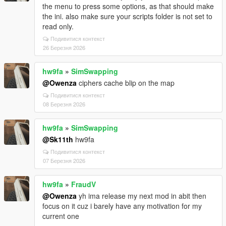
the menu to press some options, as that should make
the ini. also make sure your scripts folder is not set to
read only.
Подивитися контекст
26 Березня 2026
hw9fa
»
SimSwapping
@Owenza
ciphers cache blip on the map
Подивитися контекст
08 Березня 2026
hw9fa
»
SimSwapping
@Sk11th
hw9fa
Подивитися контекст
07 Березня 2026
hw9fa
»
FraudV
@Owenza
yh ima release my next mod in abit then
focus on it cuz i barely have any motivation for my
current one