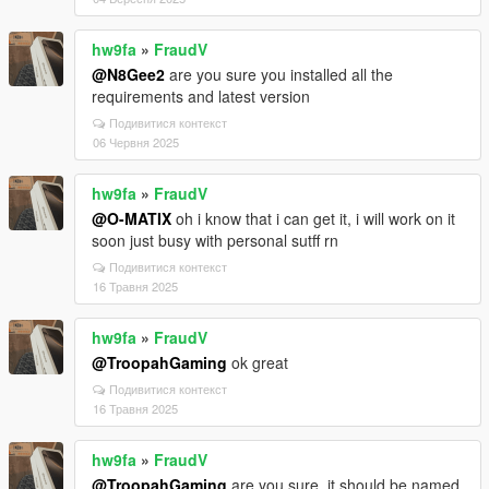
hw9fa
»
FraudV
@N8Gee2
are you sure you installed all the
requirements and latest version
Подивитися контекст
06 Червня 2025
hw9fa
»
FraudV
@O-MATIX
oh i know that i can get it, i will work on it
soon just busy with personal sutff rn
Подивитися контекст
16 Травня 2025
hw9fa
»
FraudV
@TroopahGaming
ok great
Подивитися контекст
16 Травня 2025
hw9fa
»
FraudV
@TroopahGaming
are you sure, it should be named