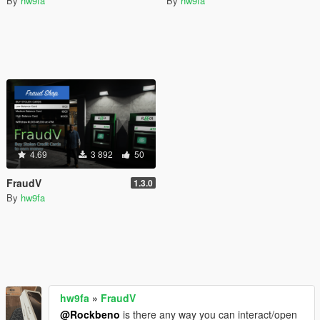
By
hw9fa
By
hw9fa
4.69
3 892
50
FraudV
1.3.0
By
hw9fa
hw9fa
»
FraudV
@Rockbeno
is there any way you can interact/open