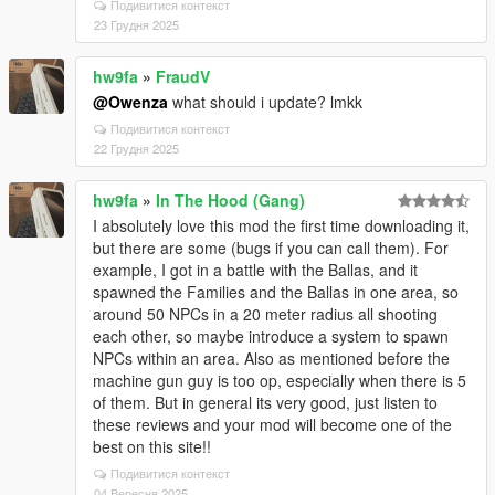
Подивитися контекст
23 Грудня 2025
hw9fa
»
FraudV
@Owenza
what should i update? lmkk
Подивитися контекст
22 Грудня 2025
hw9fa
»
In The Hood (Gang)
I absolutely love this mod the first time downloading it,
but there are some (bugs if you can call them). For
example, I got in a battle with the Ballas, and it
spawned the Families and the Ballas in one area, so
around 50 NPCs in a 20 meter radius all shooting
each other, so maybe introduce a system to spawn
NPCs within an area. Also as mentioned before the
machine gun guy is too op, especially when there is 5
of them. But in general its very good, just listen to
these reviews and your mod will become one of the
best on this site!!
Подивитися контекст
04 Вересня 2025