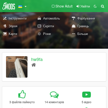
Show Adult
Увійти
Інструменти
Автомобіль
Фарбування
Зброя
Скріпти
Гравець
Карти
Різне
Більше
hw9fa
3 файлів лайкнуто
14 коментарів
5 відео