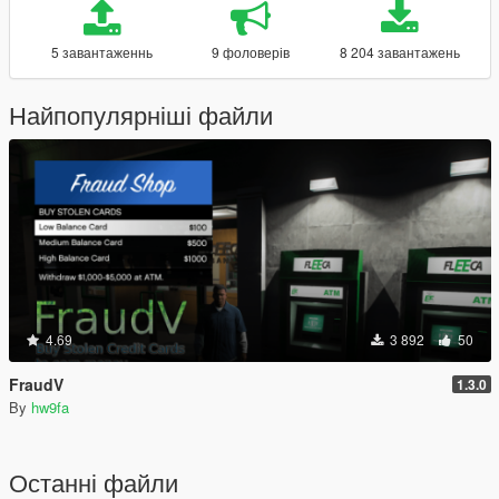
5 завантаженнь
9 фоловерів
8 204 завантажень
Найпопулярніші файли
4.69
3 892
50
FraudV
1.3.0
By
hw9fa
Останні файли