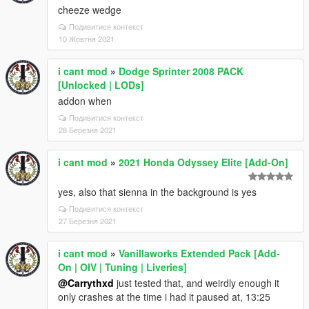
cheeze wedge
Подивитися контекст
10 Жовтня 2021
i cant mod
»
Dodge Sprinter 2008 PACK
[Unlocked | LODs]
addon when
Подивитися контекст
28 Березня 2021
i cant mod
»
2021 Honda Odyssey Elite [Add-On]
yes, also that sienna in the background is yes
Подивитися контекст
27 Березня 2021
i cant mod
»
Vanillaworks Extended Pack [Add-
On | OIV | Tuning | Liveries]
@Carrythxd
just tested that, and weirdly enough it
only crashes at the time i had it paused at, 13:25