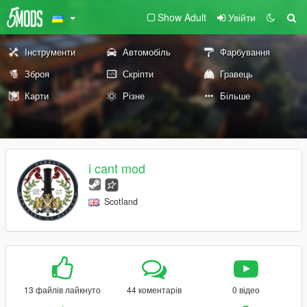
Show Adult
Увійти
Інструменти
Автомобіль
Фарбування
Зброя
Скріпти
Гравець
Карти
Різне
Більше
i cant mod
Scotland
13 файлів лайкнуто
44 коментарів
0 відео