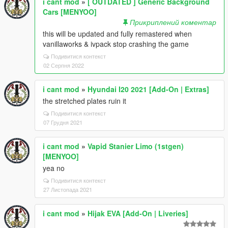
i cant mod
»
[ OUTDATED ] Generic Background
Cars [MENYOO]
Прикриплений коментар
this will be updated and fully remastered when
vanillaworks & ivpack stop crashing the game
Подивитися контекст
02 Серпня 2022
i cant mod
»
Hyundai I20 2021 [Add-On | Extras]
the stretched plates ruin it
Подивитися контекст
07 Грудня 2021
i cant mod
»
Vapid Stanier Limo (1stgen)
[MENYOO]
yea no
Подивитися контекст
27 Листопада 2021
i cant mod
»
Hijak EVA [Add-On | Liveries]