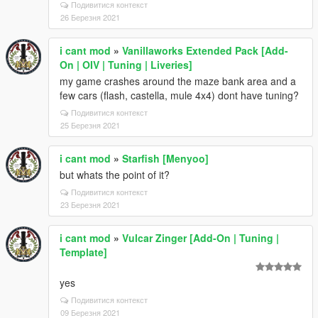
Подивитися контекст
26 Березня 2021
i cant mod
»
Vanillaworks Extended Pack [Add-
On | OIV | Tuning | Liveries]
my game crashes around the maze bank area and a
few cars (flash, castella, mule 4x4) dont have tuning?
Подивитися контекст
25 Березня 2021
i cant mod
»
Starfish [Menyoo]
but whats the point of it?
Подивитися контекст
23 Березня 2021
i cant mod
»
Vulcar Zinger [Add-On | Tuning |
Template]
yes
Подивитися контекст
09 Березня 2021