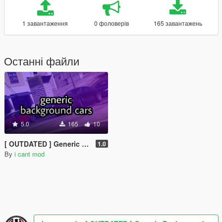
1 завантаження
0 фоловерів
165 завантажень
Останні файли
5.0
165
10
[ OUTDATED ] Generic Background Cars [MENYOO]
1.0
By
i cant mod